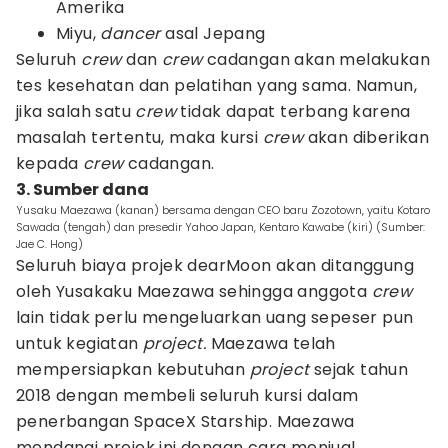
Amerika
Miyu,
dancer
asal Jepang
Seluruh
crew
dan
crew
cadangan akan melakukan
tes kesehatan dan pelatihan yang sama. Namun,
jika salah satu
crew
tidak dapat terbang karena
masalah tertentu, maka kursi
crew
akan diberikan
kepada
crew
cadangan.
3. Sumber dana
Yusaku Maezawa (kanan) bersama dengan CEO baru Zozotown, yaitu Kotaro
Sawada (tengah) dan presedir Yahoo Japan, Kentaro Kawabe (kiri) (Sumber:
Jae C. Hong)
Seluruh biaya projek dearMoon akan ditanggung
oleh Yusakaku Maezawa sehingga anggota
crew
lain tidak perlu mengeluarkan uang sepeser pun
untuk kegiatan
project.
Maezawa telah
mempersiapkan kebutuhan
project
sejak tahun
2018 dengan membeli seluruh kursi dalam
penerbangan SpaceX Starship. Maezawa
mendanai projek ini dengan cara menjual