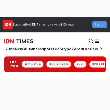
Baca artikel
IDN Times
lainnya di IDN App
Install
Home
News
Business
Sport
Tech
Hype
Korea
Life
Health
Aut
For
# Yuk Vote
Iklanin di IDN
Quiz
INSIDENESIA
You