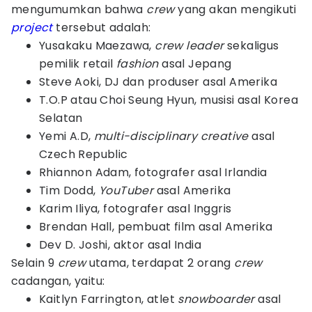
mengumumkan bahwa
crew
yang akan mengikuti
project
tersebut adalah:
Yusakaku Maezawa,
crew leader
sekaligus
pemilik retail
fashion
asal Jepang
Steve Aoki, DJ dan produser asal Amerika
T.O.P atau Choi Seung Hyun, musisi asal Korea
Selatan
Yemi A.D,
multi-disciplinary creative
asal
Czech Republic
Rhiannon Adam, fotografer asal Irlandia
Tim Dodd,
YouTuber
asal Amerika
Karim Iliya, fotografer asal Inggris
Brendan Hall, pembuat film asal Amerika
Dev D. Joshi, aktor asal India
Selain 9
crew
utama, terdapat 2 orang
crew
cadangan, yaitu:
Kaitlyn Farrington, atlet
snowboarder
asal