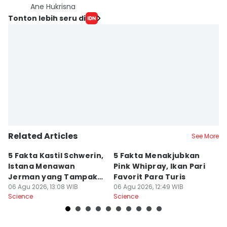
Ane Hukrisna
Tonton lebih seru di
Related Articles
See More
5 Fakta Kastil Schwerin,
5 Fakta Menakjubkan
A
Istana Menawan
Pink Whipray, Ikan Pari
D
Jerman yang Tampak
Favorit Para Turis
P
Mengapung
06 Agu 2026, 13:08 WIB
06 Agu 2026, 12:49 WIB
F
06
Science
Science
Sc