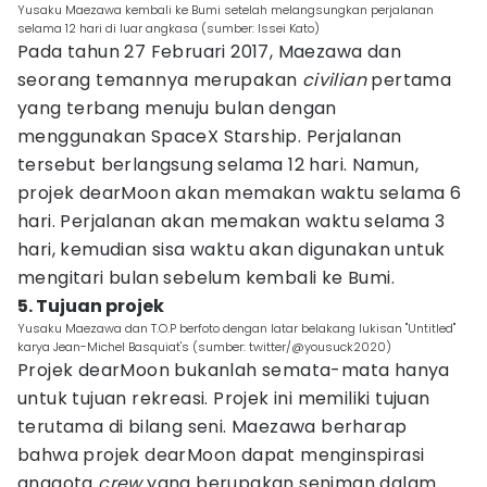
Yusaku Maezawa kembali ke Bumi setelah melangsungkan perjalanan
selama 12 hari di luar angkasa (sumber: Issei Kato)
Pada tahun 27 Februari 2017, Maezawa dan
seorang temannya merupakan
civilian
pertama
yang terbang menuju bulan dengan
menggunakan SpaceX Starship. Perjalanan
tersebut berlangsung selama 12 hari. Namun,
projek dearMoon akan memakan waktu selama 6
hari. Perjalanan akan memakan waktu selama 3
hari, kemudian sisa waktu akan digunakan untuk
mengitari bulan sebelum kembali ke Bumi.
5. Tujuan projek
Yusaku Maezawa dan T.O.P berfoto dengan latar belakang lukisan "Untitled"
karya Jean-Michel Basquiat's (sumber: twitter/@yousuck2020)
Projek dearMoon bukanlah semata-mata hanya
untuk tujuan rekreasi. Projek ini memiliki tujuan
terutama di bilang seni. Maezawa berharap
bahwa projek dearMoon dapat menginspirasi
anggota
crew
yang berupakan seniman dalam