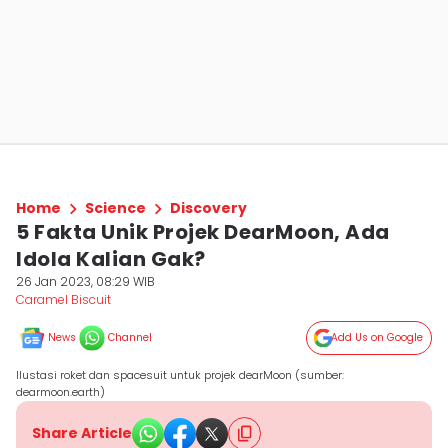
Home
Science
Discovery
5 Fakta Unik Projek DearMoon, Ada
Idola Kalian Gak?
26 Jan 2023, 08:29 WIB
Caramel Biscuit
News
Channel
Add Us on Google
Ilustasi roket dan spacesuit untuk projek dearMoon (sumber:
dearmoon.earth)
Share Article