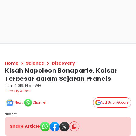
Home
Science
Discovery
Kisah Napoleon Bonaparte, Kaisar
Terbesar dalam Sejarah Prancis
11 Jun 2019, 14:50 WIB
Genady Althaf
News
Channel
Add Us on Google
abc.net
Share Article