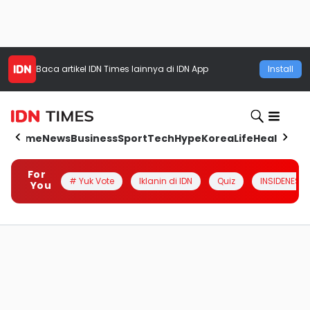
Baca artikel
IDN Times
lainnya di IDN App
Install
Home
News
Business
Sport
Tech
Hype
Korea
Life
Health
Aut
For
# Yuk Vote
Iklanin di IDN
Quiz
INSIDENESIA
You