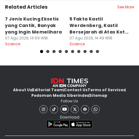
Related Articles
See More
7 Jenis Kucing Eksotis
5 Fakta Kastil
4
yang Cantik, Banyak
Werdenberg, Kastil
d
yang Ingin Memelihara
Bersejarah di Atas Kota
J
07 Agu 2026, 14:59 WIB
Tua Swiss
07 Agu 2026, 14:49 WIB
07
Science
Science
Sc
About Us
Editorial Team
Contact Us
Terms of Services
Pedoman Media Siber
Index
Sitemap
Follow Us
Download