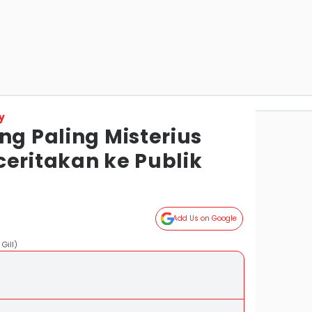
y
ng Paling Misterius
ceritakan ke Publik
Add Us on Google
Gill)