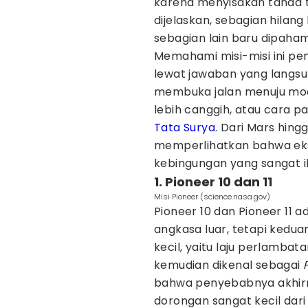
karena menyisakan tanda 
dijelaskan, sebagian hilang
sebagian lain baru dipaha
Memahami misi-misi ini pen
lewat jawaban yang langsun
membuka jalan menuju mode
lebih canggih, atau cara 
Tata Surya
. Dari Mars hingg
memperlihatkan bahwa eksp
kebingungan yang sangat i
1. Pioneer 10 dan 11
Misi Pioneer (science.nasa.gov)
Pioneer 10 dan Pioneer 11
angkasa luar, tetapi ked
kecil, yaitu laju perlambat
kemudian dikenal sebagai
bahwa penyebabnya akhirn
dorongan sangat kecil dar