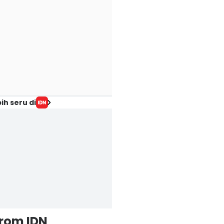
ih seru di
from IDN