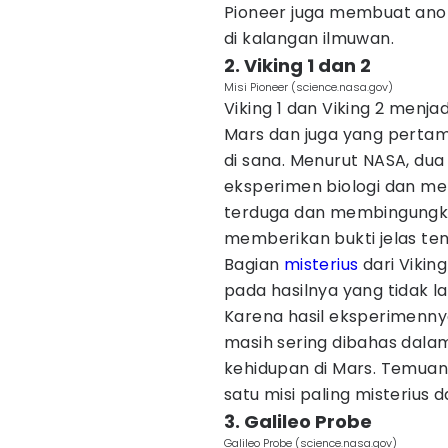
Pioneer juga membuat ano
di kalangan ilmuwan.
2. Viking 1 dan 2
Misi Pioneer (science.nasa.gov)
Viking 1 dan Viking 2 menj
Mars dan juga yang pertam
di sana. Menurut NASA, dua
eksperimen biologi dan me
terduga dan membingungkan
memberikan bukti jelas te
Bagian
misterius
dari Vikin
pada hasilnya yang tidak 
Karena hasil eksperimennya
masih sering dibahas dala
kehidupan di Mars. Temuan
satu misi paling misterius 
3. Galileo Probe
Galileo Probe (science.nasa.gov)