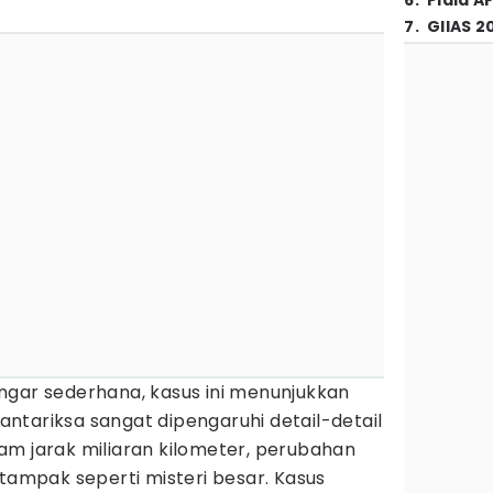
6
.
Piala A
7
.
GIIAS 2
ngar sederhana, kasus ini menunjukkan
ntariksa sangat dipengaruhi detail-detail
Dalam jarak miliaran kilometer, perubahan
 tampak seperti misteri besar. Kasus