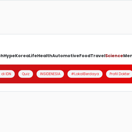
ch
Hype
Korea
Life
Health
Automotive
Food
Travel
Science
Me
 di IDN
Quiz
INSIDENESIA
#LokalBerdaya
Profil Dokter