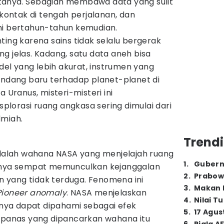
tanya. Sebagian membawa data yang sulit
 kontak di tengah perjalanan, dan
mi bertahun-tahun kemudian.
ting karena sains tidak selalu bergerak
g jelas. Kadang, satu data aneh bisa
l yang lebih akurat, instrumen yang
pandang baru terhadap planet-planet di
a Uranus, misteri-misteri ini
lorasi ruang angkasa sering dimulai dari
lmiah.
Trendi
 adalah wahana NASA yang menjelajah ruang
1
.
Gubern
uanya sempat memunculkan kejanggalan
2
.
Prabow
an yang tidak terduga. Fenomena ini
3
.
Makan B
Pioneer anomaly
. NASA menjelaskan
4
.
Nilai T
ya dapat dipahami sebagai efek
5
.
17 Agus
i panas yang dipancarkan wahana itu