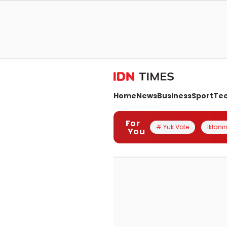
Home
News
Business
Sport
Te
For
# Yuk Vote
Iklanin
You