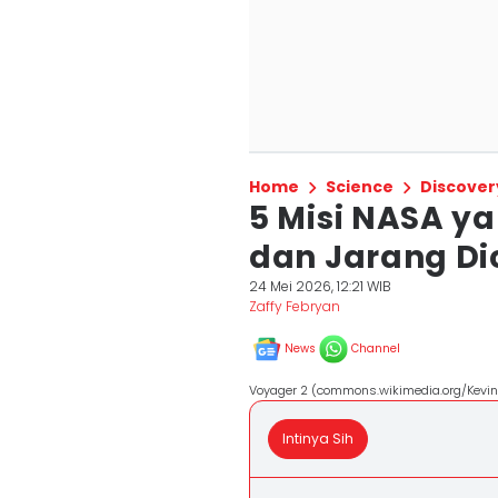
Home
Science
Discover
5 Misi NASA ya
dan Jarang Di
24 Mei 2026, 12:21 WIB
Zaffy Febryan
News
Channel
Voyager 2 (commons.wikimedia.org/Kevin 
Intinya Sih