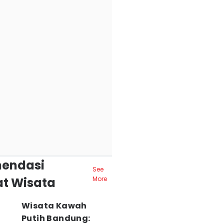
endasi
See
t Wisata
More
Wisata Kawah
Putih Bandung: