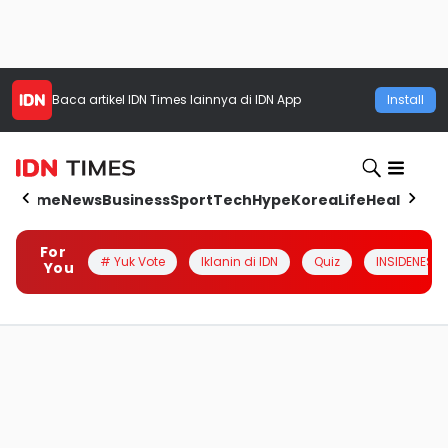
Baca artikel
IDN Times
lainnya di IDN App
Install
Home
News
Business
Sport
Tech
Hype
Korea
Life
Health
Aut
For
# Yuk Vote
Iklanin di IDN
Quiz
INSIDENESIA
You