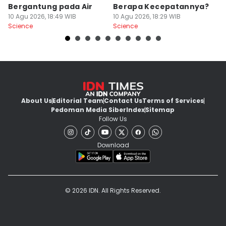
Bergantung pada Air
Berapa Kecepatannya?
E
10 Agu 2026, 18:49 WIB
10 Agu 2026, 18:29 WIB
F
10
Science
Science
Sc
About Us
Editorial Team
Contact Us
Terms of Services
Pedoman Media Siber
Index
Sitemap
Follow Us
Download
© 2026 IDN. All Rights Reserved.