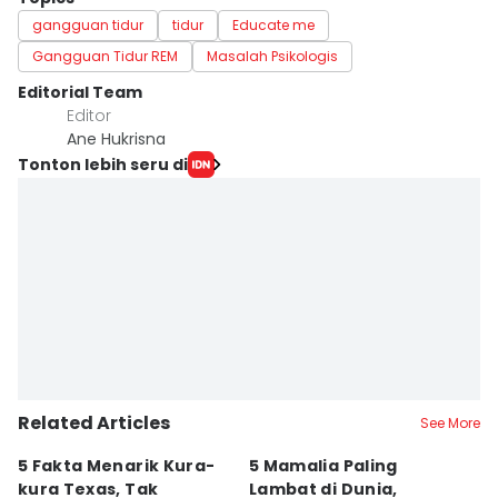
gangguan tidur
tidur
Educate me
Gangguan Tidur REM
Masalah Psikologis
Editorial Team
Editor
Ane Hukrisna
Tonton lebih seru di
Related Articles
See More
5 Fakta Menarik Kura-
5 Mamalia Paling
7 
kura Texas, Tak
Lambat di Dunia,
T