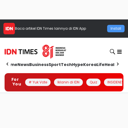
Baca artikel
IDN Times
lainnya di IDN App
Install
Home
News
Business
Sport
Tech
Hype
Korea
Life
Health
Aut
For
# Yuk Vote
Iklanin di IDN
Quiz
INSIDENESIA
You