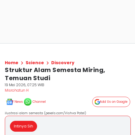
Home
Science
Discovery
Struktur Alam Semesta Miring,
Temuan Studi
19 Mei 2026, 07:25 WIB
Misrohatun H
News
Channel
Add Us on Google
ilustrasi alam semesta (pexels.com/Vishva Patel)
Intinya Sih