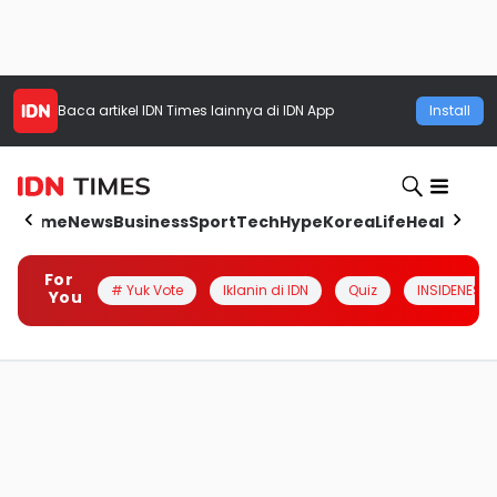
Baca artikel
IDN Times
lainnya di IDN App
Install
Home
News
Business
Sport
Tech
Hype
Korea
Life
Health
Aut
For
# Yuk Vote
Iklanin di IDN
Quiz
INSIDENESIA
You