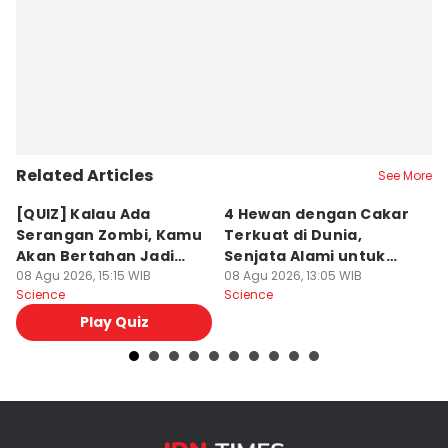
Editor
Misrohatun H
Related Articles
See More
[QUIZ] Kalau Ada
4 Hewan dengan Cakar
M
Serangan Zombi, Kamu
Terkuat di Dunia,
O
Akan Bertahan Jadi
Senjata Alami untuk
T
Manusia atau Ikut
08 Agu 2026, 15:15 WIB
Berburu!
08 Agu 2026, 13:05 WIB
S
08
Science
Science
Sc
Berubah?
Play Quiz