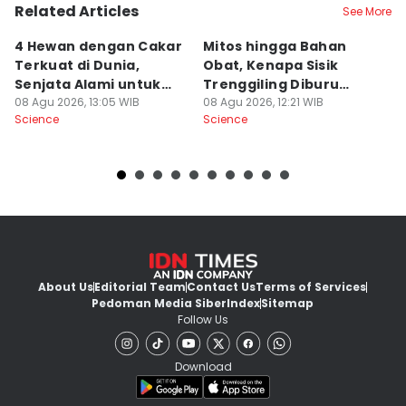
Related Articles
See More
4 Hewan dengan Cakar
Mitos hingga Bahan
K
Terkuat di Dunia,
Obat, Kenapa Sisik
M
Senjata Alami untuk
Trenggiling Diburu
S
Berburu!
08 Agu 2026, 13:05 WIB
Sangat Masif?
08 Agu 2026, 12:21 WIB
08
Science
Science
Sc
About Us
Editorial Team
Contact Us
Terms of Services
Pedoman Media Siber
Index
Sitemap
Follow Us
Download