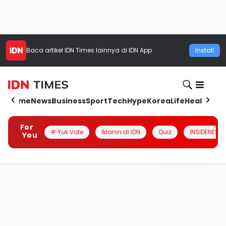
Baca artikel
IDN Times
lainnya di IDN App
Install
Home
News
Business
Sport
Tech
Hype
Korea
Life
Health
Aut
For
# Yuk Vote
Iklanin di IDN
Quiz
INSIDENESIA
You