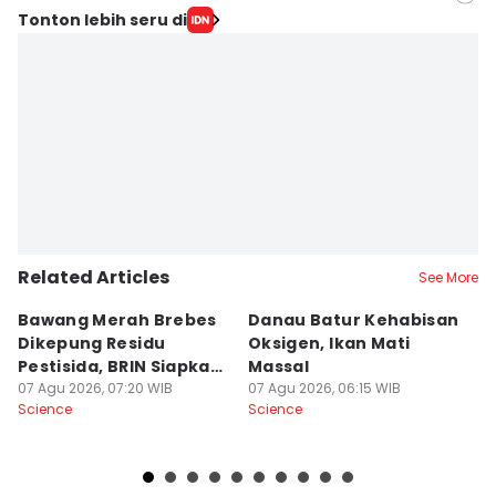
Editor
Tonton lebih seru di
Bayu D. Wicaksono
Editor
Izza Namira
Related Articles
See More
Bawang Merah Brebes
Danau Batur Kehabisan
5
Dikepung Residu
Oksigen, Ikan Mati
V
Pestisida, BRIN Siapkan
Massal
E
Solusi
07 Agu 2026, 07:20 WIB
07 Agu 2026, 06:15 WIB
M
06
Science
Science
Sc