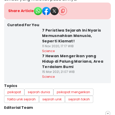
Share Article
Curated For You
7 Peristiwa Sejarah Ini Nyaris
Memusnahkan Manusia,
Seperti Kiamat!
11 Nov 2020, 17:17 WIB
Science
7 Hewan Mengerikan yang
Hidup di Palung Mariana, Area
Terdalam Bumi
15 Mar 2021, 21:07 WIB
Science
Topics
psikopat
sejarah dunia
psikopat mengerikan
fakta unik sejarah
sejarah unik
sejarah tokoh
Editorial Team