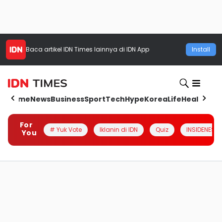
Baca artikel
IDN Times
lainnya di IDN App
Install
Home
News
Business
Sport
Tech
Hype
Korea
Life
Health
Aut
For
# Yuk Vote
Iklanin di IDN
Quiz
INSIDENESIA
You