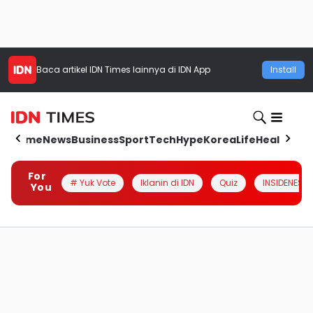
Baca artikel
IDN Times
lainnya di IDN App
Install
Home
News
Business
Sport
Tech
Hype
Korea
Life
Health
Aut
For
# Yuk Vote
Iklanin di IDN
Quiz
INSIDENESIA
You