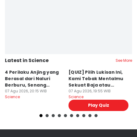
Latest in Science
See More
4 Perilaku Anjing yang
[QUIZ] Pilih Lukisan Ini,
[
Berasal dari Naluri
Kami Tebak Mentalmu
K
Berburu, Senang
Sekuat Baja atau
Ca
Mengejar!
07 Agu 2026, 20:15 WIB
Sebaliknya
07 Agu 2026, 19:55 WIB
07
Science
Science
Sc
Play Quiz