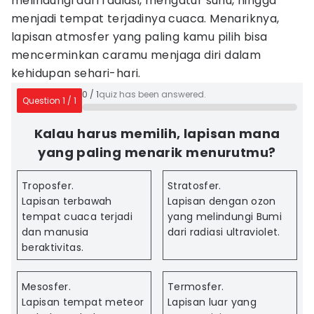
melindungi dari radiasi, mengatur suhu, hingga
menjadi tempat terjadinya cuaca. Menariknya,
lapisan atmosfer yang paling kamu pilih bisa
mencerminkan caramu menjaga diri dalam
kehidupan sehari-hari.
0
/
1
quiz has been answered.
Question
1
/
1
Kalau harus memilih, lapisan mana
yang paling menarik menurutmu?
Troposfer.
Stratosfer.
Lapisan terbawah
Lapisan dengan ozon
tempat cuaca terjadi
yang melindungi Bumi
dan manusia
dari radiasi ultraviolet.
beraktivitas.
Mesosfer.
Termosfer.
Lapisan tempat meteor
Lapisan luar yang