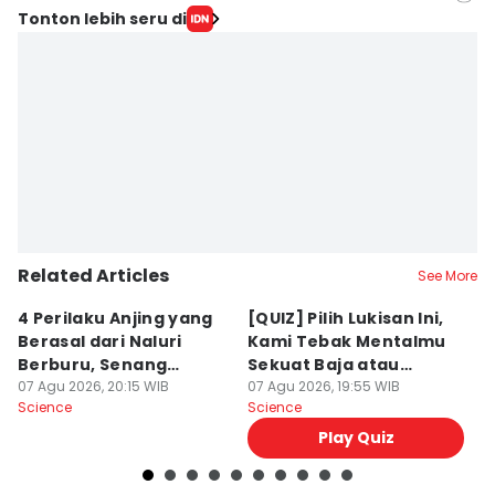
Editor
Tonton lebih seru di
Achmad Fatkhur Rozi
Editor
Rifki Wuda
Related Articles
See More
4 Perilaku Anjing yang
[QUIZ] Pilih Lukisan Ini,
[
Berasal dari Naluri
Kami Tebak Mentalmu
K
Berburu, Senang
Sekuat Baja atau
Ca
Mengejar!
07 Agu 2026, 20:15 WIB
Sebaliknya
07 Agu 2026, 19:55 WIB
07
Science
Science
Sc
Play Quiz