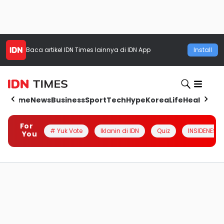
Baca artikel
IDN Times
lainnya di IDN App
Install
Home
News
Business
Sport
Tech
Hype
Korea
Life
Health
Aut
For
# Yuk Vote
Iklanin di IDN
Quiz
INSIDENESIA
You