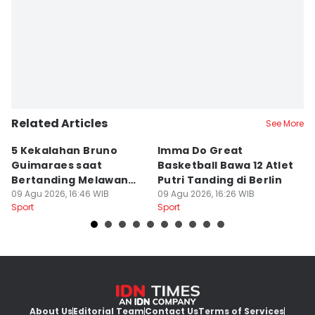
Related Articles
See More
5 Kekalahan Bruno
Imma Do Great
M
Guimaraes saat
Basketball Bawa 12 Atlet
B
Bertanding Melawan
Putri Tanding di Berlin
P
Arsenal
09 Agu 2026, 16:46 WIB
09 Agu 2026, 16:26 WIB
09
Sport
Sport
Sp
About Us
Editorial Team
Contact Us
Terms of Services