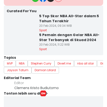
Curated For You
5 Top Skor NBA All-Star dalam 5
Tahun Terakhir
20 Feb 2024, 09:34 WIB
Sport
5 Pemain dengan Gelar NBA All-
Star Terbanyak di Skuad 2024
20 Feb 2024, 11:22 WIB
Sport
Topics
MVP
NBA
Stephen Curry
Divert me
nba all star
Gian
Jayson Tatum
Damian Lillard
Editorial Team
Editor
Clemens Kristo Budiutomo
Tonton lebih seru di