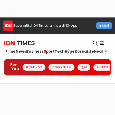
Baca artikel
IDN Times
lainnya di IDN App
Install
Home
News
Business
Sport
Tech
Hype
Korea
Life
Health
Aut
For
# Yuk Vote
Iklanin di IDN
Quiz
INSIDENESIA
You