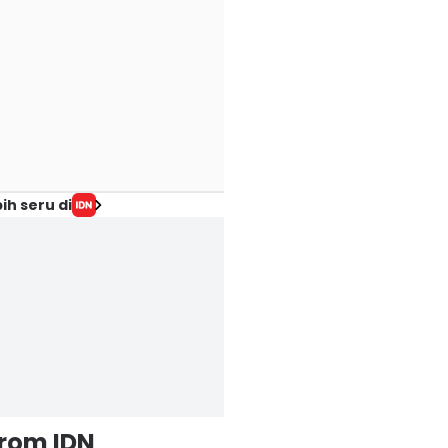
ih seru di
from IDN