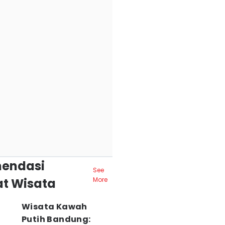
endasi
See
t Wisata
More
Wisata Kawah
Putih Bandung: