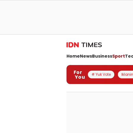
Home
News
Business
Sport
Te
For
# Yuk Vote
Iklanin
You