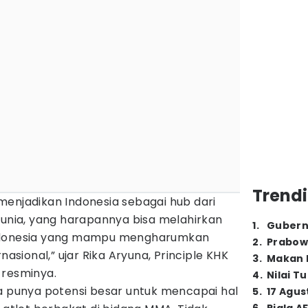
Trendi
menjadikan Indonesia sebagai hub dari
dunia, yang harapannya bisa melahirkan
1
.
Gubern
Indonesia yang mampu mengharumkan
2
.
Prabow
nasional,” ujar Rika Aryuna, Principle KHK
3
.
Makan B
 resminya.
4
.
Nilai T
ia punya potensi besar untuk mencapai hal
5
.
17 Agus