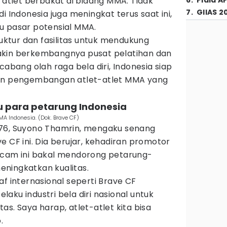
k atlet berbakat di bidang MMA. Tidak
6
.
Piala A
7
.
GIIAS 2
i Indonesia juga meningkat terus saat ini,
u pasar potensial MMA.
ruktur dan fasilitas untuk mendukung
akin berkembangnya pusat pelatihan dan
cabang olah raga bela diri, Indonesia siap
dan pengembangan atlet-atlet MMA yang
u para petarung Indonesia
A Indonesia. (Dok. Brave CF)
 76, Suyono Thamrin, mengaku senang
e CF ini. Dia berujar, kehadiran promotor
acam ini bakal mendorong petarung-
ningkatkan kualitas.
af internasional seperti Brave CF
aku industri bela diri nasional untuk
s. Saya harap, atlet-atlet kita bisa
.