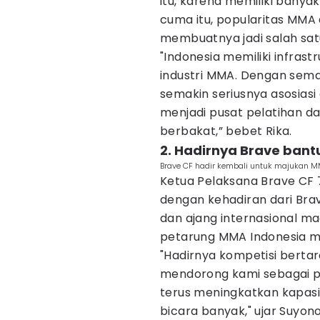
itu, karena memiliki banya
cuma itu, popularitas MMA d
membuatnya jadi salah sat
"Indonesia memiliki infrast
industri MMA. Dengan sem
semakin seriusnya asosiasi 
menjadi pusat pelatihan 
berbakat,” bebet Rika.
2. Hadirnya Brave bant
Brave CF hadir kembali untuk majukan MM
Ketua Pelaksana Brave CF
dengan kehadiran dari Brav
dan ajang internasional m
petarung MMA Indonesia me
"Hadirnya kompetisi bertar
mendorong kami sebagai pel
terus meningkatkan kapasita
bicara banyak," ujar Suyono