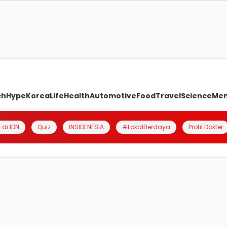
ch
Hype
Korea
Life
Health
Automotive
Food
Travel
Science
Me
 di IDN
Quiz
INSIDENESIA
#LokalBerdaya
Profil Dokter