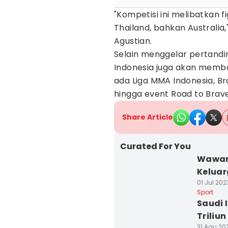
"Kompetisi ini melibatkan f
Thailand, bahkan Australia
Agustian.
Selain menggelar pertand
Indonesia juga akan memb
ada Liga MMA Indonesia, Bra
hingga event Road to Brave
Share Article
Curated For You
Wawanc
Keluar
01 Jul 202
Sport
Saudi 
Triliun
31 Agu 20