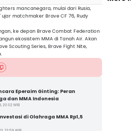
ighters mancanegara, mulai dari Rusia,
," ujar matchmaker Brave CF 76, Rudy
ingan, ke depan Brave Combat Federation
angun ekosistem MMA di Tanah Air. Akan
ve Scouting Series, Brave Fight Nite,
.
ara Eperaim Ginting: Peran
ga dan MMA Indonesia
3, 20:02 WIB
Investasi di Olahraga MMA Rp1,5
23, 23:59 WIB