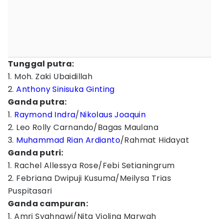
Tunggal putra:
1. Moh. Zaki Ubaidillah
2.
Anthony Sinisuka Ginting
Ganda putra:
1.
Raymond Indra
/
Nikolaus Joaquin
2. Leo Rolly Carnando/Bagas Maulana
3.
Muhammad Rian Ardianto
/Rahmat Hidayat
Ganda putri:
1. Rachel Allessya Rose/Febi Setianingrum
2. Febriana Dwipuji Kusuma/Meilysa Trias
Puspitasari
Ganda campuran:
1. Amri Syahnawi/Nita Violina Marwah