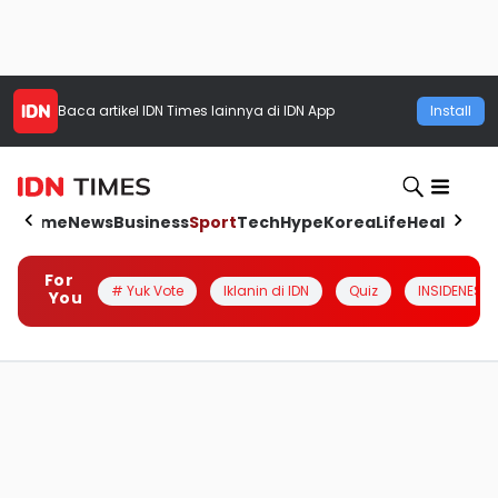
Baca artikel
IDN Times
lainnya di IDN App
Install
Home
News
Business
Sport
Tech
Hype
Korea
Life
Health
Aut
For
# Yuk Vote
Iklanin di IDN
Quiz
INSIDENESIA
You