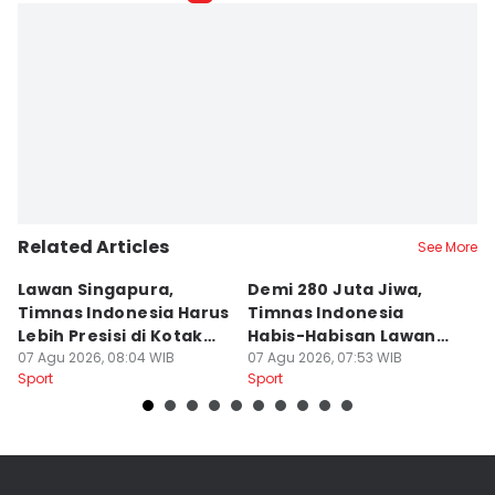
Related Articles
See More
Lawan Singapura,
Demi 280 Juta Jiwa,
3
Timnas Indonesia Harus
Timnas Indonesia
F
Lebih Presisi di Kotak
Habis-Habisan Lawan
d
Penalti
07 Agu 2026, 08:04 WIB
Singapura
07 Agu 2026, 07:53 WIB
S
07
Sport
Sport
Sp