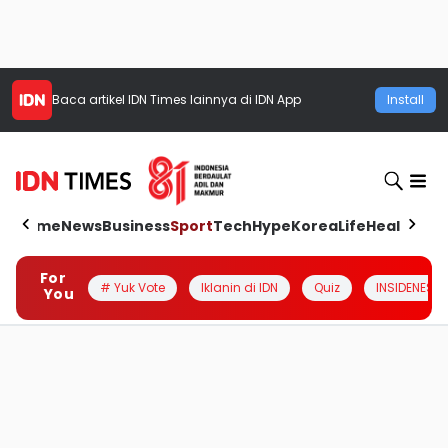
Baca artikel
IDN Times
lainnya di IDN App
Install
Home
News
Business
Sport
Tech
Hype
Korea
Life
Health
Aut
For
# Yuk Vote
Iklanin di IDN
Quiz
INSIDENESIA
You