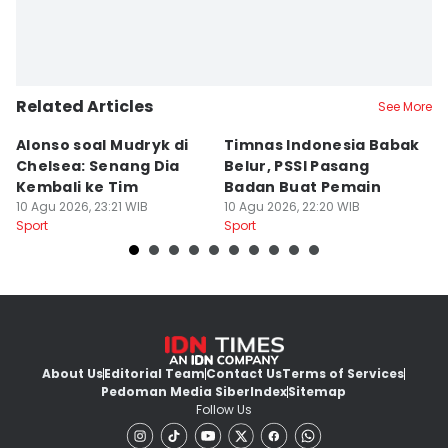
Related Articles
See More
Alonso soal Mudryk di
Timnas Indonesia Babak
P
Chelsea: Senang Dia
Belur, PSSI Pasang
J
Kembali ke Tim
Badan Buat Pemain
M
10 Agu 2026, 23:21 WIB
10 Agu 2026, 22:20 WIB
10
Sport
Sport
Sp
About Us
Editorial Team
Contact Us
Terms of Services
Pedoman Media Siber
Index
Sitemap
Follow Us