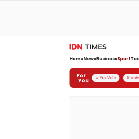
Home
News
Business
Sport
Te
For
# Yuk Vote
Iklanin
You