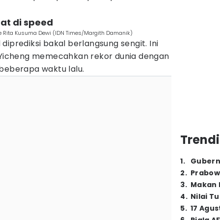
tat di speed
ade Rita Kusuma Dewi (IDN Times/Margith Damanik)
iprediksi bakal berlangsung sengit. Ini
o Yicheng memecahkan rekor dunia dengan
beberapa waktu lalu.
Trendi
1
.
Gubern
2
.
Prabow
3
.
Makan B
4
.
Nilai T
5
.
17 Agus