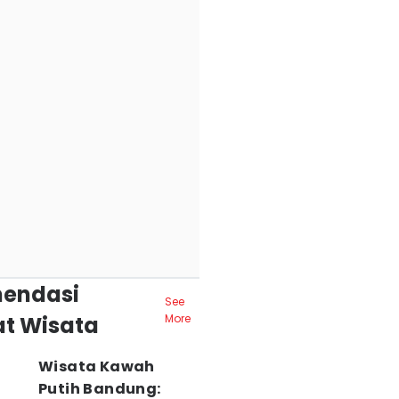
endasi
See
t Wisata
More
Wisata Kawah
Putih Bandung: