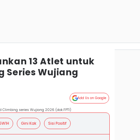
nkan 13 Atlet untuk
g Series Wujiang
Add Us on Google
ld Climbing series Wujiang 2026 (dok.FPTI)
5W1H
Gini Kak
Sisi Positif