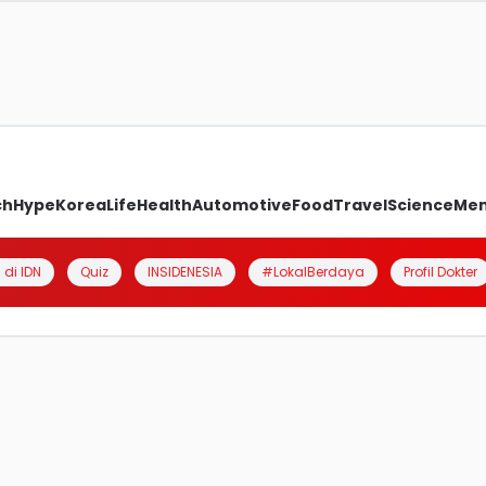
ch
Hype
Korea
Life
Health
Automotive
Food
Travel
Science
Me
 di IDN
Quiz
INSIDENESIA
#LokalBerdaya
Profil Dokter