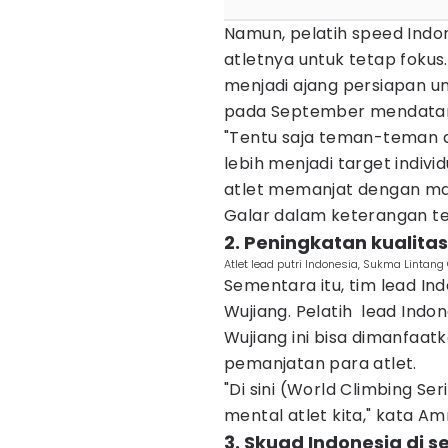
Namun, pelatih speed Indo
atletnya untuk tetap fokus
menjadi ajang persiapan u
pada September mendata
"Tentu saja teman-teman at
lebih menjadi target individ
atlet memanjat dengan mak
Galar dalam keterangan ter
2. Peningkatan kualitas
Atlet lead putri Indonesia, Sukma Linta
Sementara itu, tim lead In
Wujiang. Pelatih lead Indo
Wujiang ini bisa dimanfaat
pemanjatan para atlet.
"Di sini (World Climbing Seri
mental atlet kita," kata Amr
3. Skuad Indonesia di s