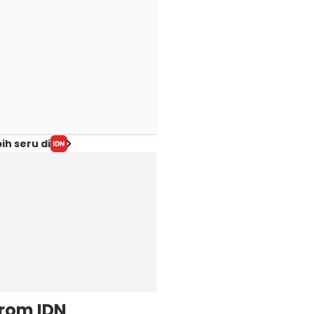
ih seru di
from IDN