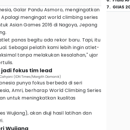
6
.
Piala A
7
.
GIIAS 2
nesia, Galar Pandu Asmoro, mengingatkan
. Apalagi mengingat world climbing series
ntuk Asian Games 2016 di Nagoya, Jepang
ng.
let panas begitu ada rekor baru. Tapi, itu
ual. Sebagai pelatih kami lebih ingin atlet-
simal tanpa melakukan kesalahan," ujar
tulis.
 jadi fokus tim lead
ng Cahyani (IDN Times/Margith Damanik)
donesia punya fokus berbeda di seri
nesia, Amri, berharap World Climbing Series
kan untuk meningkatkan kualitas
es Wujiang), akan diuji hasil latihan dan
i.
eri Wujiang