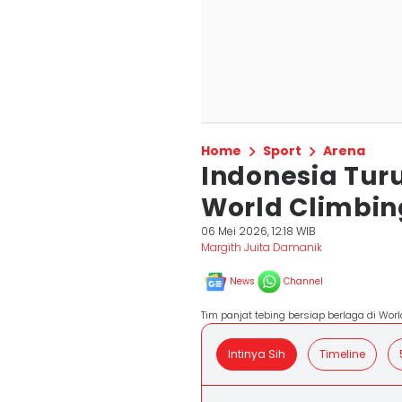
Home
Sport
Arena
Indonesia Turu
World Climbin
06 Mei 2026, 12:18 WIB
Margith Juita Damanik
News
Channel
Tim panjat tebing bersiap berlaga di Wor
Intinya Sih
Timeline