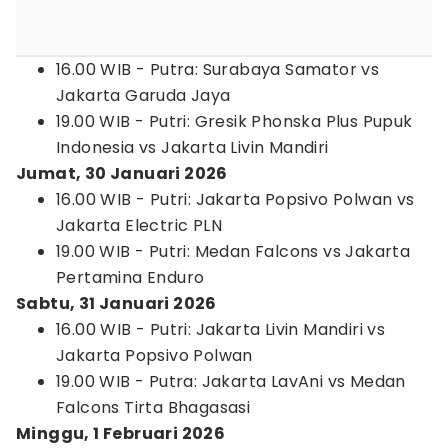
16.00 WIB - Putra: Surabaya Samator vs
Jakarta Garuda Jaya
19.00 WIB - Putri: Gresik Phonska Plus Pupuk
Indonesia vs Jakarta Livin Mandiri
Jumat, 30 Januari 2026
16.00 WIB - Putri: Jakarta Popsivo Polwan vs
Jakarta Electric PLN
19.00 WIB - Putri: Medan Falcons vs Jakarta
Pertamina Enduro
Sabtu, 31 Januari 2026
16.00 WIB - Putri: Jakarta Livin Mandiri vs
Jakarta Popsivo Polwan
19.00 WIB - Putra: Jakarta LavAni vs Medan
Falcons Tirta Bhagasasi
Minggu, 1 Februari 2026