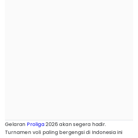
Gelaran
Proliga
2026 akan segera hadir.
Turnamen voli paling bergengsi di Indonesia ini