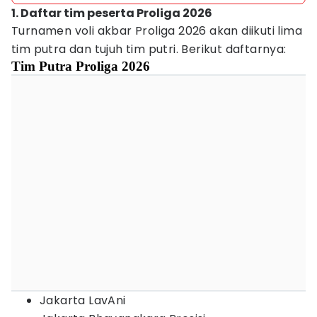
1. Daftar tim peserta Proliga 2026
Turnamen voli akbar Proliga 2026 akan diikuti lima
tim putra dan tujuh tim putri. Berikut daftarnya:
Tim Putra Proliga 2026
Jakarta LavAni