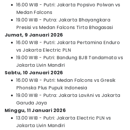
16.00 WIB - Putri: Jakarta Popsivo Polwan vs
Medan Falcons
19.00 WIB - Putra: Jakarta Bhayangkara
Presisi vs Medan Falcons Tirta Bhagasasi
Jumat, 9 Januari 2026
16.00 WIB - Putri: Jakarta Pertamina Enduro
vs Jakarta Electric PLN
19.00 WIB - Putri: Bandung BJB Tandamata vs
Jakarta Livin Mandiri
Sabtu, 10 Januari 2026
16.00 WIB - Putri: Medan Falcons vs Gresik
Phonska Plus Pupuk Indonesia
19.00 WIB - Putra: Jakarta LavAni vs Jakarta
Garuda Jaya
Minggu, 11 Januari 2026
13.00 WIB - Putri: Jakarta Electric PLN vs
Jakarta Livin Mandiri