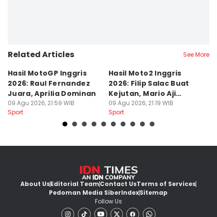
Related Articles
See More
Hasil MotoGP Inggris
Hasil Moto2 Inggris
K
2026: Raul Fernandez
2026: Filip Salac Buat
C
Juara, Aprilia Dominan
Kejutan, Mario Aji
P
09 Agu 2026, 21:59 WIB
Tercecer
09 Agu 2026, 21:19 WIB
N
09
Sport
Sport
Sp
About Us
Editorial Team
Contact Us
Terms of Services
Pedoman Media Siber
Index
Sitemap
Follow Us