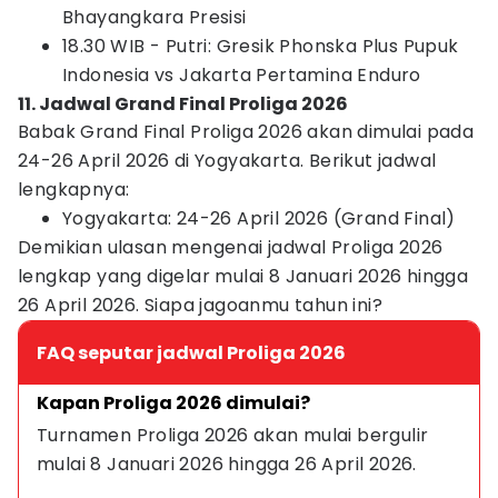
Bhayangkara Presisi
18.30 WIB - Putri: Gresik Phonska Plus Pupuk
Indonesia vs Jakarta Pertamina Enduro
11. Jadwal Grand Final Proliga 2026
Babak Grand Final Proliga 2026 akan dimulai pada
24-26 April 2026 di Yogyakarta. Berikut jadwal
lengkapnya:
Yogyakarta: 24-26 April 2026 (Grand Final)
Demikian ulasan mengenai jadwal Proliga 2026
lengkap yang digelar mulai 8 Januari 2026 hingga
26 April 2026. Siapa jagoanmu tahun ini?
FAQ seputar jadwal Proliga 2026
Kapan Proliga 2026 dimulai?
Turnamen Proliga 2026 akan mulai bergulir 
mulai 8 Januari 2026 hingga 26 April 2026.