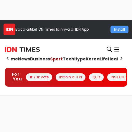
Baca artikel
IDN Times
lainnya di IDN App
Install
Home
News
Business
Sport
Tech
Hype
Korea
Life
Health
Aut
For
# Yuk Vote
Iklanin di IDN
Quiz
INSIDENESIA
You