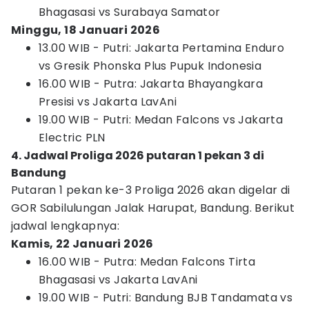
Bhagasasi vs Surabaya Samator
Minggu, 18 Januari 2026
13.00 WIB - Putri: Jakarta Pertamina Enduro
vs Gresik Phonska Plus Pupuk Indonesia
16.00 WIB - Putra: Jakarta Bhayangkara
Presisi vs Jakarta LavAni
19.00 WIB - Putri: Medan Falcons vs Jakarta
Electric PLN
4. Jadwal Proliga 2026 putaran 1 pekan 3 di
Bandung
Putaran 1 pekan ke-3 Proliga 2026 akan digelar di
GOR Sabilulungan Jalak Harupat, Bandung. Berikut
jadwal lengkapnya:
Kamis, 22 Januari 2026
16.00 WIB - Putra: Medan Falcons Tirta
Bhagasasi vs Jakarta LavAni
19.00 WIB - Putri: Bandung BJB Tandamata vs