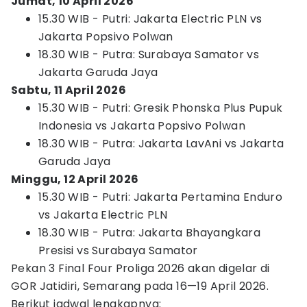
Jumat, 10 April 2026
15.30 WIB - Putri: Jakarta Electric PLN vs
Jakarta Popsivo Polwan
18.30 WIB - Putra: Surabaya Samator vs
Jakarta Garuda Jaya
Sabtu, 11 April 2026
15.30 WIB - Putri: Gresik Phonska Plus Pupuk
Indonesia vs Jakarta Popsivo Polwan
18.30 WIB - Putra: Jakarta LavAni vs Jakarta
Garuda Jaya
Minggu, 12 April 2026
15.30 WIB - Putri: Jakarta Pertamina Enduro
vs Jakarta Electric PLN
18.30 WIB - Putra: Jakarta Bhayangkara
Presisi vs Surabaya Samator
Pekan 3 Final Four Proliga 2026 akan digelar di
GOR Jatidiri, Semarang pada 16—19 April 2026.
Berikut jadwal lengkapnya: