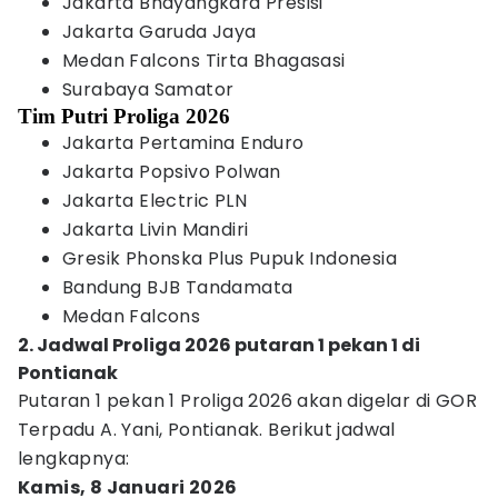
Jakarta Bhayangkara Presisi
Jakarta Garuda Jaya
Medan Falcons Tirta Bhagasasi
Surabaya Samator
Tim Putri Proliga 2026
Jakarta Pertamina Enduro
Jakarta Popsivo Polwan
Jakarta Electric PLN
Jakarta Livin Mandiri
Gresik Phonska Plus Pupuk Indonesia
Bandung BJB Tandamata
Medan Falcons
2. Jadwal Proliga 2026 putaran 1 pekan 1 di
Pontianak
Putaran 1 pekan 1 Proliga 2026 akan digelar di GOR
Terpadu A. Yani, Pontianak. Berikut jadwal
lengkapnya:
Kamis, 8 Januari 2026