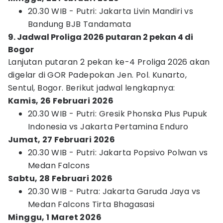
20.30 WIB - Putri: Jakarta Livin Mandiri vs
Bandung BJB Tandamata
9. Jadwal Proliga 2026 putaran 2 pekan 4 di
Bogor
Lanjutan putaran 2 pekan ke-4 Proliga 2026 akan
digelar di GOR Padepokan Jen. Pol. Kunarto,
Sentul, Bogor. Berikut jadwal lengkapnya:
Kamis, 26 Februari 2026
20.30 WIB - Putri: Gresik Phonska Plus Pupuk
Indonesia vs Jakarta Pertamina Enduro
Jumat, 27 Februari 2026
20.30 WIB - Putri: Jakarta Popsivo Polwan vs
Medan Falcons
Sabtu, 28 Februari 2026
20.30 WIB - Putra: Jakarta Garuda Jaya vs
Medan Falcons Tirta Bhagasasi
Minggu, 1 Maret 2026