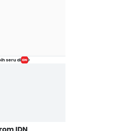
ih seru di
from IDN