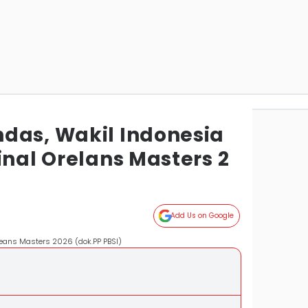
das, Wakil Indonesia
inal Orelans Masters 2
Add Us on Google
eans Masters 2026 (dok.PP PBSI)