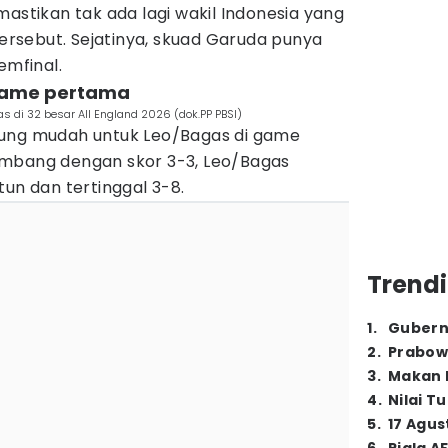
mastikan tak ada lagi wakil Indonesia yang
tersebut. Sejatinya, skuad Garuda punya
emfinal.
 game pertama
 di 32 besar All England 2026 (dok.PP PBSI)
sung mudah untuk Leo/Bagas di game
imbang dengan skor 3-3, Leo/Bagas
tun dan tertinggal 3-8.
Trendi
1
.
Gubern
2
.
Prabow
3
.
Makan B
4
.
Nilai T
5
.
17 Agus