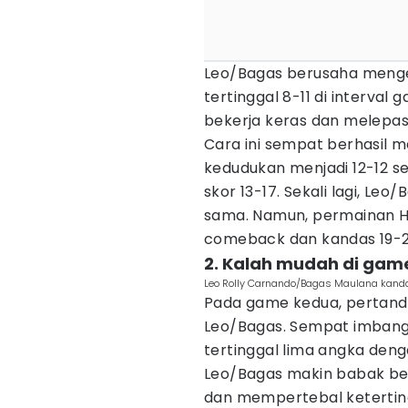
Leo/Bagas berusaha menge
tertinggal 8-11 di interval
bekerja keras dan melepas
Cara ini sempat berhasi
kedudukan menjadi 12-12 s
skor 13-17. Sekali lagi, L
sama. Namun, permainan Hu/
comeback dan kandas 19-2
2. Kalah mudah di gam
Leo Rolly Carnando/Bagas Maulana kandas
Pada game kedua, pertandin
Leo/Bagas. Sempat imbang
tertinggal lima angka deng
Leo/Bagas makin babak bel
dan mempertebal keterting