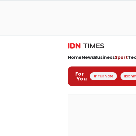
Home
News
Business
Sport
Te
For
# Yuk Vote
Iklanin
You