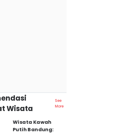
endasi
See
t Wisata
More
Wisata Kawah
Putih Bandung: