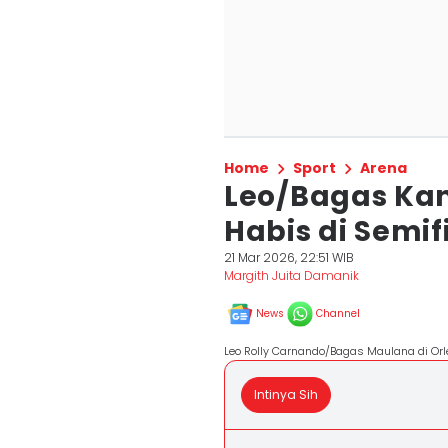
Home
Sport
Arena
Leo/Bagas Kan
Habis di Semif
21 Mar 2026, 22:51 WIB
Margith Juita Damanik
News
Channel
Leo Rolly Carnando/Bagas Maulana di Orl
Intinya Sih