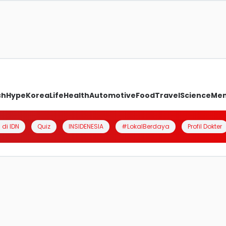
ch
Hype
Korea
Life
Health
Automotive
Food
Travel
Science
Me
 di IDN
Quiz
INSIDENESIA
#LokalBerdaya
Profil Dokter