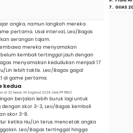
6
.
Piala A
7
.
GIIAS 2
jar angka, namun langkah mereka
 game pertama. Usai interval, Leo/Bagas
kan serangan tajam.
l membawa mereka menyamakan
ebelum kembali tertinggal jauh dengan
eo/Bagas menyamakan kedudukan menjadi 17
Lin lebih taktis. Leo/Bagas gagal
1 di game pertama.
e kedua
 di 32 besar All England 2026 (dok.PP PBSI)
gan berjalan lebih buruk lagi untuk
 dengan skor 3-3, Leo/Bagas kembali
an skor 3-8.
ur ketika Hu/Lin terus mencetak angka
galan. Leo/Bagas tertinggal hingga