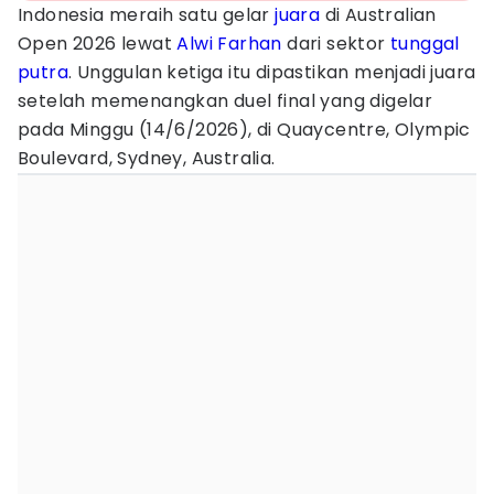
Indonesia meraih satu gelar
juara
di Australian
Open 2026 lewat
Alwi Farhan
dari sektor
tunggal
putra
. Unggulan ketiga itu dipastikan menjadi juara
setelah memenangkan duel final yang digelar
pada Minggu (14/6/2026), di Quaycentre, Olympic
Boulevard, Sydney, Australia.