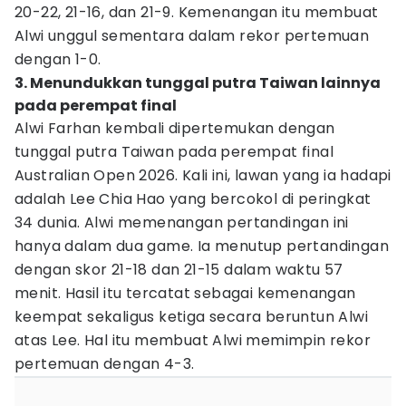
20-22, 21-16, dan 21-9. Kemenangan itu membuat
Alwi unggul sementara dalam rekor pertemuan
dengan 1-0.
3. Menundukkan tunggal putra Taiwan lainnya
pada perempat final
Alwi Farhan kembali dipertemukan dengan
tunggal putra Taiwan pada perempat final
Australian Open 2026. Kali ini, lawan yang ia hadapi
adalah Lee Chia Hao yang bercokol di peringkat
34 dunia. Alwi memenangan pertandingan ini
hanya dalam dua game. Ia menutup pertandingan
dengan skor 21-18 dan 21-15 dalam waktu 57
menit. Hasil itu tercatat sebagai kemenangan
keempat sekaligus ketiga secara beruntun Alwi
atas Lee. Hal itu membuat Alwi memimpin rekor
pertemuan dengan 4-3.