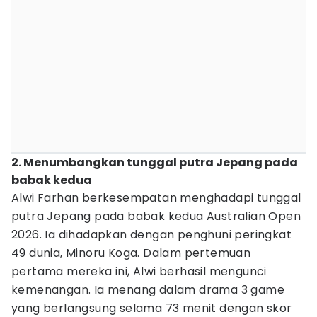
2. Menumbangkan tunggal putra Jepang pada
babak kedua
Alwi Farhan berkesempatan menghadapi tunggal
putra Jepang pada babak kedua Australian Open
2026. Ia dihadapkan dengan penghuni peringkat
49 dunia, Minoru Koga. Dalam pertemuan
pertama mereka ini, Alwi berhasil mengunci
kemenangan. Ia menang dalam drama 3 game
yang berlangsung selama 73 menit dengan skor