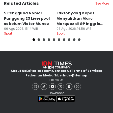
Related Articles
See More
5 Pengguna Nomor
Faktor yang Dapat
5
Punggung 23 Liverpool
Menyulitkan Marc
R
sebelum Victor Munoz
Marquez di GP Inggris
P
06 Agu 2026, 15:14 WIB
2026
06 Agu 2026, 14:56 WIB
B
06
Sport
Sport
Sp
About Us
Editorial Team
Contact Us
Terms of Services
Pedoman Media Siber
Index
Sitemap
Follow Us
Download