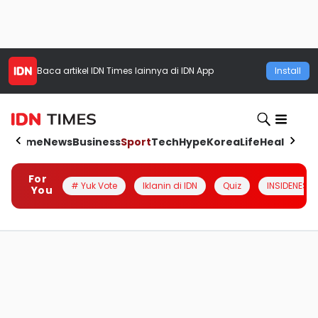
Baca artikel
IDN Times
lainnya di IDN App
Install
Home
News
Business
Sport
Tech
Hype
Korea
Life
Health
Aut
For
# Yuk Vote
Iklanin di IDN
Quiz
INSIDENESIA
You