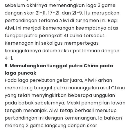
sebelum akhirnya memenangkan laga 3 game
dengan skor 21-11, 17-21, dan 21-9. Itu merupakan
pertandingan terlama Alwi di turnamen ini. Bagi
Alwi, ini menjadi kemenangan keempatnya atas
tunggal putra peringkat 41 dunia tersebut.
Kemenagan ini sekaligus mempertegas
keunggulannya dalam rekor pertemuan dengan
4-1.
5. Memulangkan tunggal putra China pada
laga puncak
Pada laga perebutan gelar juara, Alwi Farhan
menantang tunggal putra nonunggulan asal China
yang telah menyingkirkan beberapa unggulan
pada babak sebelumnya. Meski penampilan lawan
tengah menanjak, Alwi tetap berhasil menutup
pertandingan ini dengan kemenangan. Ia bahkan
menang 2 game langsung dengan skor