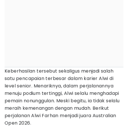
Keberhasilan tersebut sekaligus menjadi salah
satu pencapaian terbesar dalam karier Alwi di
level senior. Menariknya, dalam perjalanannya
menuju podium tertinggi, Alwi selalu menghadapi
pemain nonunggulan. Meski begitu, ia tidak selalu
meraih kemenangan dengan mudah. Berikut
perjalanan Alwi Farhan menjadi juara Australian
Open 2026.