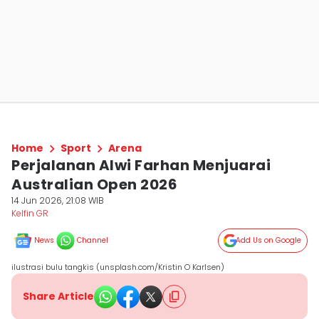
Home
Sport
Arena
Perjalanan Alwi Farhan Menjuarai
Australian Open 2026
14 Jun 2026, 21:08 WIB
Kelfin GR
News
Channel
Add Us on Google
ilustrasi bulu tangkis (unsplash.com/Kristin O Karlsen)
Share Article