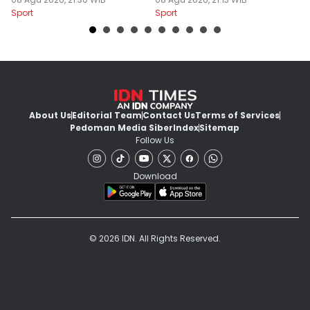
Sport
Sport
Sp
About Us
Editorial Team
Contact Us
Terms of Services
Pedoman Media Siber
Index
Sitemap
Follow Us
Download
© 2026 IDN. All Rights Reserved.