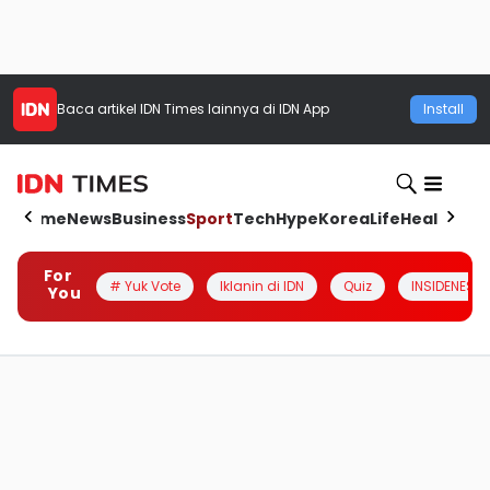
Baca artikel
IDN Times
lainnya di IDN App
Install
Home
News
Business
Sport
Tech
Hype
Korea
Life
Health
Aut
For
# Yuk Vote
Iklanin di IDN
Quiz
INSIDENESIA
You