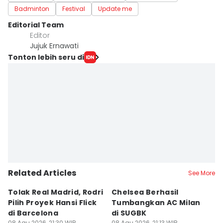
Badminton
Festival
Update me
Editorial Team
Editor
Jujuk Ernawati
Tonton lebih seru di
Related Articles
See More
Tolak Real Madrid, Rodri
Chelsea Berhasil
Ka
Pilih Proyek Hansi Flick
Tumbangkan AC Milan
S
di Barcelona
di SUGBK
C
08 Agu 2026, 21:30 WIB
08 Agu 2026, 21:13 WIB
08