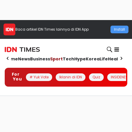
Baca artikel
IDN Times
lainnya di IDN App
Install
Home
News
Business
Sport
Tech
Hype
Korea
Life
Health
Aut
For
# Yuk Vote
Iklanin di IDN
Quiz
INSIDENESIA
You