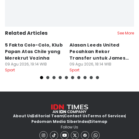
Related Articles
See More
5 Fakta Colo-Colo, Klub
Alasan Leeds United
3
Papan Atas Chile yang
Pecahkan Rekor
L
Merekrut Vozinha
Transfer untuk James
y
09 Agu 2026, 19:14 WIB
Trafford
09 Agu 2026, 18:14 WIB
L
09
Sport
Sport
Sp
About Us
Editorial Team
Contact Us
Terms of Services
Pedoman Media Siber
Index
Sitemap
Follow Us