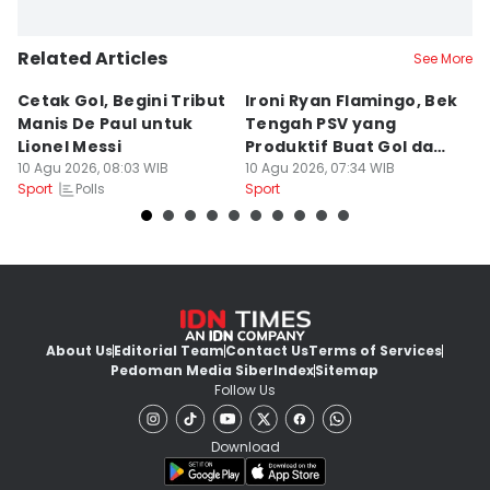
Related Articles
See More
Cetak Gol, Begini Tribut
Ironi Ryan Flamingo, Bek
3
Manis De Paul untuk
Tengah PSV yang
T
Lionel Messi
Produktif Buat Gol dan
Re
10 Agu 2026, 08:03 WIB
Eror
10 Agu 2026, 07:34 WIB
2
10
Polls
Sport
Sport
Sp
About Us
Editorial Team
Contact Us
Terms of Services
Pedoman Media Siber
Index
Sitemap
Follow Us
Download