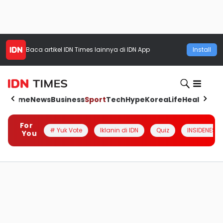
Baca artikel
IDN Times
lainnya di IDN App
Install
Home
News
Business
Sport
Tech
Hype
Korea
Life
Health
Aut
For
# Yuk Vote
Iklanin di IDN
Quiz
INSIDENESIA
You