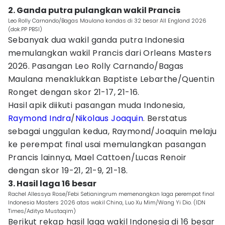
2. Ganda putra pulangkan wakil Prancis
Leo Rolly Carnando/Bagas Maulana kandas di 32 besar All England 2026
(dok.PP PBSI)
Sebanyak dua wakil ganda putra Indonesia
memulangkan wakil Prancis dari Orleans Masters
2026. Pasangan Leo Rolly Carnando/Bagas
Maulana menaklukkan Baptiste Lebarthe/Quentin
Ronget dengan skor 21-17, 21-16.
Hasil apik diikuti pasangan muda Indonesia,
Raymond Indra
/
Nikolaus Joaquin
. Berstatus
sebagai unggulan kedua, Raymond/Joaquin melaju
ke perempat final usai memulangkan pasangan
Prancis lainnya, Mael Cattoen/Lucas Renoir
dengan skor 19-21, 21-9, 21-18.
3. Hasil laga 16 besar
Rachel Allessya Rose/Febi Setianingrum memenangkan laga perempat final
Indonesia Masters 2026 atas wakil China, Luo Xu Mim/Wang Yi Dio. (IDN
Times/Aditya Mustaqim)
Berikut rekap hasil laga wakil Indonesia di 16 besar