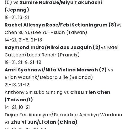
(5) vs
Sumire Nakade/Miyu Takahashi
(Jepang)
19-21, 13-21
Rachel Allessya Rose/Febi Setianingrum (8)
vs
Chen Su Yu/Lee Yu-Hsuan (Taiwan)
14-21, 21-6, 21-13
Raymond Indra/Nikolaus Joaquin (2)
vs Mael
Cattoen/Lucas Renoir (Prancis)
19-21, 21-9, 21-18
Amri Syahnawi/Nita Violina Marwah (7)
vs
Brian Wassink/Debora Jille (Belanda)
21-13, 21-12
Anthony Sinisuka Ginting vs
Chou Tien Chen
(Taiwan/1)
14-21, 10-21
Dejan Ferdinansyah/Bernadine Anindiya Wardana
vs
Zhu Yi Jun/Li Qian (China)