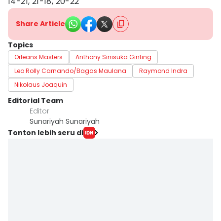
14-21, 21-18, 20-22
Share Article
Topics
Orleans Masters
Anthony Sinisuka Ginting
Leo Rolly Carnando/Bagas Maulana
Raymond Indra
Nikolaus Joaquin
Editorial Team
Editor
Sunariyah Sunariyah
Tonton lebih seru di