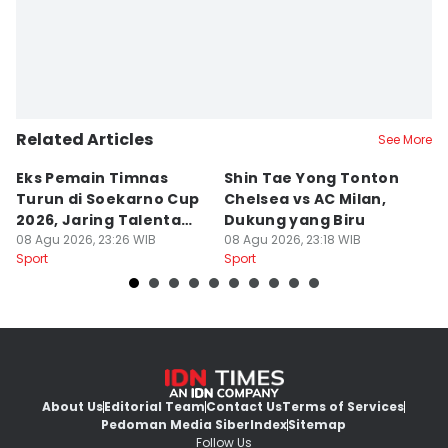
Related Articles
See More
Eks Pemain Timnas
Shin Tae Yong Tonton
C
Turun di Soekarno Cup
Chelsea vs AC Milan,
M
2026, Jaring Talenta
Dukung yang Biru
S
Muda
08 Agu 2026, 23:26 WIB
08 Agu 2026, 23:18 WIB
08
Sport
Sport
Sp
About Us
Editorial Team
Contact Us
Terms of Services
Pedoman Media Siber
Index
Sitemap
Follow Us