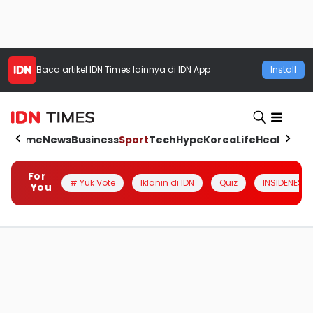
Baca artikel
IDN Times
lainnya di IDN App
Install
Home
News
Business
Sport
Tech
Hype
Korea
Life
Health
Aut
For
# Yuk Vote
Iklanin di IDN
Quiz
INSIDENESIA
You