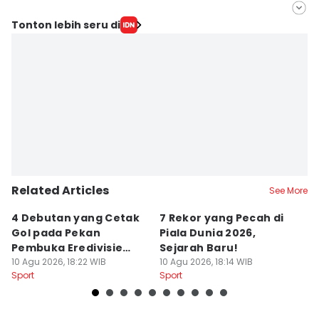
Editor
Tonton lebih seru di
Gagah N. Putra
Editor
Jumawan Syahrudin
Related Articles
See More
4 Debutan yang Cetak
7 Rekor yang Pecah di
K
Gol pada Pekan
Piala Dunia 2026,
S
Pembuka Eredivisie
Sejarah Baru!
P
2026/2027
10 Agu 2026, 18:22 WIB
10 Agu 2026, 18:14 WIB
10
Sport
Sport
Sp