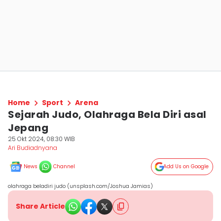
Home
Sport
Arena
Sejarah Judo, Olahraga Bela Diri asal
Jepang
25 Okt 2024, 08:30 WIB
Ari Budiadnyana
News
Channel
Add Us on Google
olahraga beladiri judo (unsplash.com/Joshua Jamias)
Share Article