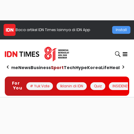
Baca artikel
IDN Times
lainnya di IDN App
Install
Home
News
Business
Sport
Tech
Hype
Korea
Life
Health
Aut
For
# Yuk Vote
Iklanin di IDN
Quiz
INSIDENESIA
You