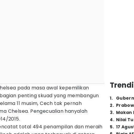
Trendi
elsea pada masa awal kepemilikan
i bagian penting skuad yang membangun
1
.
Gubern
Selama 11 musim, Cech tak pernah
2
.
Prabow
ama Chelsea. Pengecualian hanyalah
3
.
Makan B
014/2015.
4
.
Nilai T
ncatat total 494 penampilan dan meraih
5
.
17 Agus