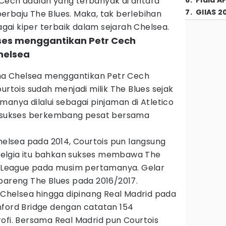
fi Cech adalah yang terbanyak di antara
6
.
Piala A
7
.
GIIAS 2
erbaju The Blues. Maka, tak berlebihan
ai kiper terbaik dalam sejarah Chelsea.
kses menggantikan Petr Cech
helsea
tama Chelsea menggantikan Petr Cech
ourtois sudah menjadi milik The Blues sejak
manya dilalui sebagai pinjaman di Atletico
is sukses berkembang pesat bersama
Chelsea pada 2014, Courtois pun langsung
l Belgia itu bahkan sukses membawa The
er League pada musim pertamanya. Gelar
bareng The Blues pada 2016/2017.
n Chelsea hingga dipinang Real Madrid pada
mford Bridge dengan catatan 154
ofi. Bersama Real Madrid pun Courtois