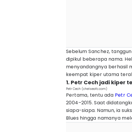
Sebelum Sanchez, tanggun
dipikul beberapa nama. He
menyandangnya berhasil me
keempat kiper utama terak
1. Petr Cech jadi kiper
Petr Cech (chelseafc.com)
Pertama, tentu ada
Petr C
2004–2015. Saat didatangka
siapa-siapa. Namun, ia su
Blues hingga namanya mel