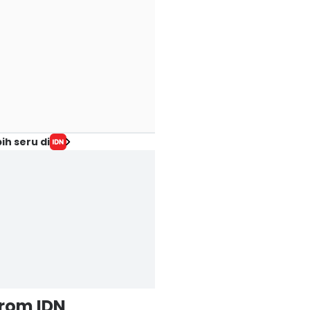
ih seru di
from IDN