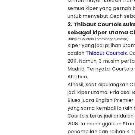
13 trofi mayor. Koleksi tro
semua kiper yang pernah b
untuk menyebut Cech sebag
2. Thibaut Courtois su
sebagai kiper utama C
Thibaut Courtois (premierleague.com)
Kiper yang jadi pilihan u
adalah
Thibaut Courtois
. C
2011. Namun, 3 musim perta
Madrid. Ternyata, Courto
Atletico.
Alhasil, saat dipulangkan 
jadi kiper utama. Pria asa
Blues juara English Premi
yang sama kembali ia raih 
Courtois terus jadi andala
2018. Ia meninggalkan Sta
penampilan dan raihan 4 tr