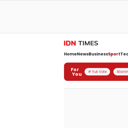
Home
News
Business
Sport
Te
For
# Yuk Vote
Iklanin
You