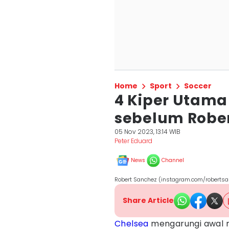
Home
Sport
Soccer
4 Kiper Utama
sebelum Robe
05 Nov 2023, 13:14 WIB
Peter Eduard
News
Channel
Robert Sanchez (instagram.com/robertsa
Share Article
Chelsea
mengarungi awal 