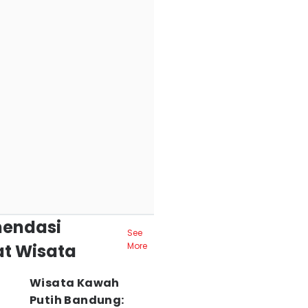
endasi
See
t Wisata
More
Wisata Kawah
Putih Bandung: