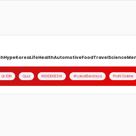
ch
Hype
Korea
Life
Health
Automotive
Food
Travel
Science
Me
 di IDN
Quiz
INSIDENESIA
#LokalBerdaya
Profil Dokter