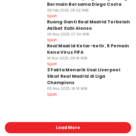
Bermain Bersama Diego Costa
28 Feb 2026, 05:02 WIB
Sport
Ruang Ganti Real Madrid Terbelah
Akibat Xabi Alonso
26 Nov 2025, 07:00 WIB
Sport
Real Madrid Ketar-ketir, 5 Pemain
Kena Virus FIFA
16 Nov 2025, 08:18 WIB
Sport
3 Fakta Menarik Usai Liverpool
Sikat Real Madrid di Liga
Champions
05 Nov 2025, 18:16 WIB
Sport
Load More