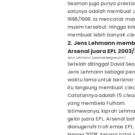
Seaman juga punya prestas
satunya adalah membuat
1998/1999. Ia mencatat ma
musim tersebut. Hingga ki
membuat lebih banyak
cle
2. Jens Lehmann membu
Arsenal juara EPL 2003
Jens Lehmann (premierleague.com)
Setelah ditinggal David S
Jens Lehmann sebagai peng
waktu lama untuk bersinar
itu langsung membuat
cle
Catatannya adalah 15
clea
yang membela Fulham.
Istimewanya, kiprah Lehm
gelar juara EPL. Arsenal b
dianugerahi trofi emas EPL
hingga 2008. Secara total, 