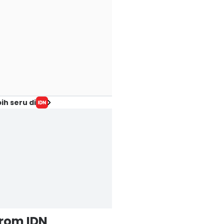
ih seru di
from IDN