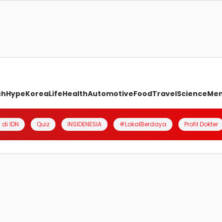
ch
Hype
Korea
Life
Health
Automotive
Food
Travel
Science
Me
 di IDN
Quiz
INSIDENESIA
#LokalBerdaya
Profil Dokter