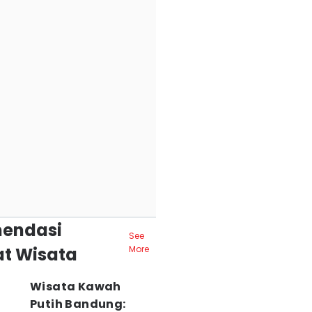
endasi
See
t Wisata
More
Wisata Kawah
Putih Bandung: