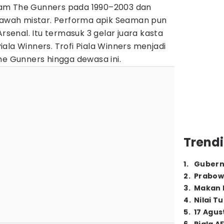
am The Gunners pada 1990–2003 dan
 bawah mistar. Performa apik Seaman pun
Arsenal. Itu termasuk 3 gelar juara kasta
 Piala Winners. Trofi Piala Winners menjadi
he Gunners hingga dewasa ini.
Trendi
1
.
Gubern
2
.
Prabow
3
.
Makan B
4
.
Nilai T
5
.
17 Agus