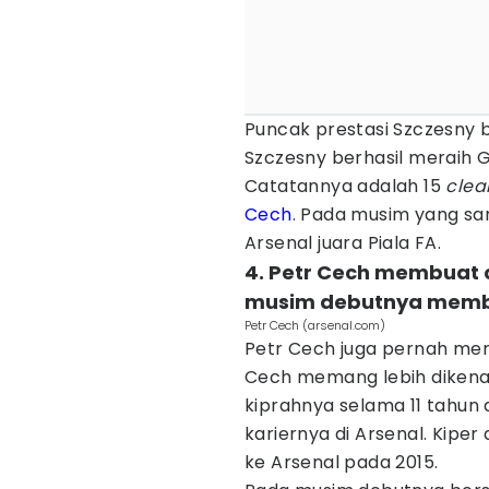
Puncak prestasi Szczesny b
Szczesny berhasil meraih 
Catatannya adalah 15
clea
Cech
. Pada musim yang s
Arsenal juara Piala FA.
4. Petr Cech membuat c
musim debutnya memb
Petr Cech (arsenal.com)
Petr Cech juga pernah mer
Cech memang lebih dikena
kiprahnya selama 11 tahun d
kariernya di Arsenal. Kiper 
ke Arsenal pada 2015.