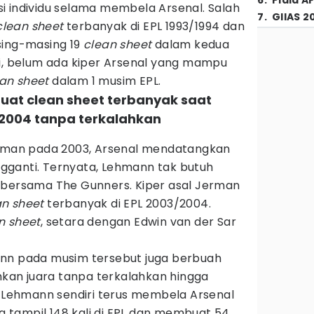
6
.
Piala A
i individu selama membela Arsenal. Salah
7
.
GIIAS 2
clean sheet
terbanyak di EPL 1993/1994 dan
sing-masing 19
clean sheet
dalam kedua
ni, belum ada kiper Arsenal yang mampu
an sheet
dalam 1 musim EPL.
at clean sheet terbanyak saat
/2004 tanpa terkalahkan
eaman pada 2003, Arsenal mendatangkan
ganti. Ternyata, Lehmann tak butuh
 bersama The Gunners. Kiper asal Jerman
an sheet
terbanyak di EPL 2003/2004.
n sheet
, setara dengan Edwin van der Sar
ann pada musim tersebut juga berbuah
ahkan juara tanpa terkalahkan hingga
. Lehmann sendiri terus membela Arsenal
ia tampil 148 kali di EPL dan membuat 54