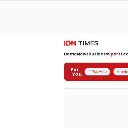
Home
News
Business
Sport
Te
For
# Yuk Vote
Iklanin
You