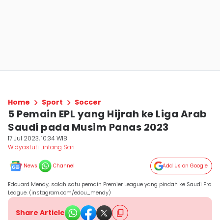
Home
Sport
Soccer
5 Pemain EPL yang Hijrah ke Liga Arab
Saudi pada Musim Panas 2023
17 Jul 2023, 10:34 WIB
Widyastuti Lintang Sari
News
Channel
Add Us on Google
Edouard Mendy, salah satu pemain Premier League yang pindah ke Saudi Pro
League. (instagram.com/edou_mendy)
Share Article