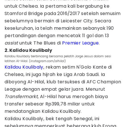
untuk Chelsea. Ia pertama kali bergabung ke
Stamford Bridge pada 2016/2017 setelah semusim
sebelumnya bermain di Leicester City. Secara
keseluruhan, ia telah memainkan sebanyak 190
pertandingan dengan mencetak 11 gol dan 13
assist
untuk The Blues di
Premier League
.
2. Kalidou Koulibaly
Kalidou Koulibaly berbincang bersama pelatih Jorge Jesus dalam sesi
latihan Al-Hilal. (instagram.com/alhilal)
Kalidou Koulibaly
, rekam setim N'Golo Kante di
Chelsea, ini juga hijrah ke Liga Arab Saudi. Ia
diboyong Al-Hilal, klub tersukses di AFC Champion
League dengan empat gelar juara. Menurut
Transfermarkt
, Al-Hilal harus merogoh biaya
transfer sebesar Rp399,78 miliar untuk
mendatangkan Kalidou Koulibaly.
Kalidou Koulibaly, bek tengah Senegal, ini
sebelumnya memperkuat beberapa klub Eropa,