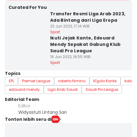
Curated For You
Transfer Resmi Liga Arab 2023,
Ada Bintang dari Liga Eropa
23 Jun 2023, 17:14 WIB
Sport
Ikuti Jejak Kante, Edouard
Mendy Sepakat Gabung Klub
Saudi Pro League
19 Jun 2023, 18:55 WIB
Sport
Topics
EPL
Premier League
roberto firmino
N'golo Kante
kalido
edouard mendy
Liga Arab Saudi
Saudi Pro League
Editorial Team
Editor
Widyastuti Lintang Sari
Tonton lebih seru di