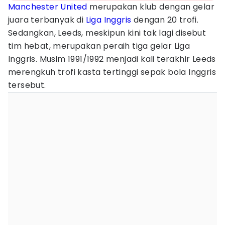
Manchester United
merupakan klub dengan gelar
juara terbanyak di
Liga Inggris
dengan 20 trofi.
Sedangkan, Leeds, meskipun kini tak lagi disebut
tim hebat, merupakan peraih tiga gelar Liga
Inggris. Musim 1991/1992 menjadi kali terakhir Leeds
merengkuh trofi kasta tertinggi sepak bola Inggris
tersebut.