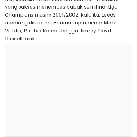
yang sukses menembus babak semifinal Liga
Champions musim 2001/2002. Kala itu, Leeds
memang diisi nama-nama top macam Mark
Viduka, Robbie Keane, hingga Jimmy Floyd
Hasselbaink.