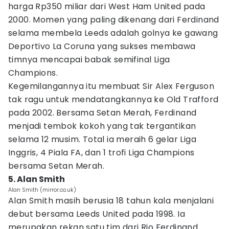
harga Rp350 miliar dari West Ham United pada
2000. Momen yang paling dikenang dari Ferdinand
selama membela Leeds adalah golnya ke gawang
Deportivo La Coruna yang sukses membawa
timnya mencapai babak semifinal Liga
Champions.
Kegemilangannya itu membuat Sir Alex Ferguson
tak ragu untuk mendatangkannya ke Old Trafford
pada 2002. Bersama Setan Merah, Ferdinand
menjadi tembok kokoh yang tak tergantikan
selama 12 musim. Total ia meraih 6 gelar Liga
Inggris, 4 Piala FA, dan 1 trofi Liga Champions
bersama Setan Merah.
5. Alan Smith
Alan Smith (mirror.co.uk)
Alan Smith masih berusia 18 tahun kala menjalani
debut bersama Leeds United pada 1998. Ia
merupakan rekan satu tim dari Rio Ferdinand