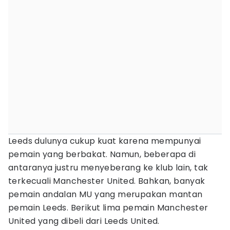
Leeds dulunya cukup kuat karena mempunyai
pemain yang berbakat. Namun, beberapa di
antaranya justru menyeberang ke klub lain, tak
terkecuali Manchester United. Bahkan, banyak
pemain andalan MU yang merupakan mantan
pemain Leeds. Berikut lima pemain Manchester
United yang dibeli dari Leeds United.