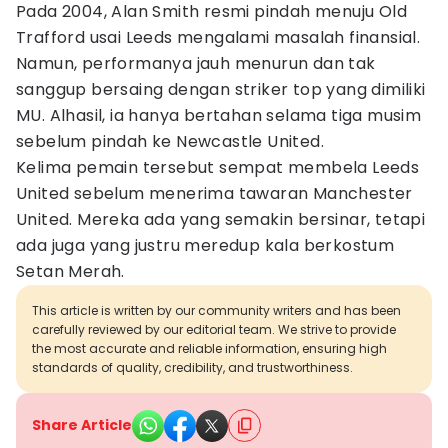
Pada 2004, Alan Smith resmi pindah menuju Old
Trafford usai Leeds mengalami masalah finansial.
Namun, performanya jauh menurun dan tak
sanggup bersaing dengan striker top yang dimiliki
MU. Alhasil, ia hanya bertahan selama tiga musim
sebelum pindah ke Newcastle United.
Kelima pemain tersebut sempat membela Leeds
United sebelum menerima tawaran Manchester
United. Mereka ada yang semakin bersinar, tetapi
ada juga yang justru meredup kala berkostum
Setan Merah.
This article is written by our community writers and has been
carefully reviewed by our editorial team. We strive to provide
the most accurate and reliable information, ensuring high
standards of quality, credibility, and trustworthiness.
Share Article