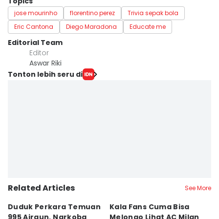
Topics
jose mourinho
florentino perez
Trivia sepak bola
Eric Cantona
Diego Maradona
Educate me
Editorial Team
Editor
Aswar Riki
Tonton lebih seru di
Related Articles
See More
Duduk Perkara Temuan
Kala Fans Cuma Bisa
F
995 Airgun, Narkoba
Melongo Lihat AC Milan
R