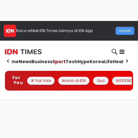
Baca artikel
IDN Times
lainnya di IDN App
Install
Home
News
Business
Sport
Tech
Hype
Korea
Life
Health
Aut
For
# Yuk Vote
Iklanin di IDN
Quiz
INSIDENESIA
You