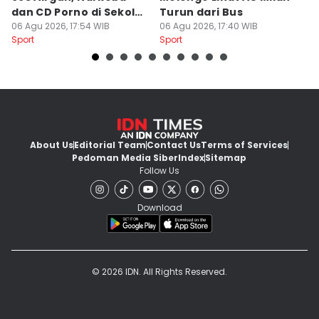
dan CD Porno di Sekolah
Turun dari Bus
S
Jaksel
06 Agu 2026, 17:54 WIB
06 Agu 2026, 17:40 WIB
06
Sport
Sport
Sp
About Us
Editorial Team
Contact Us
Terms of Services
Pedoman Media Siber
Index
Sitemap
Follow Us
Download
© 2026 IDN. All Rights Reserved.