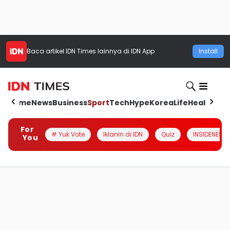
Baca artikel
IDN Times
lainnya di IDN App
Install
Home
News
Business
Sport
Tech
Hype
Korea
Life
Health
Aut
For
# Yuk Vote
Iklanin di IDN
Quiz
INSIDENESIA
You