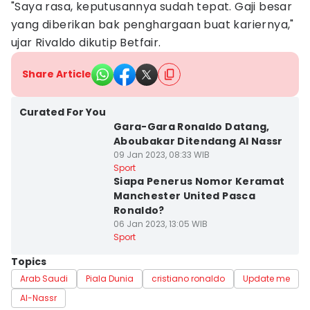
"Saya rasa, keputusannya sudah tepat. Gaji besar
yang diberikan bak penghargaan buat kariernya,"
ujar Rivaldo dikutip Betfair.
Share Article
Curated For You
Gara-Gara Ronaldo Datang,
Aboubakar Ditendang Al Nassr
09 Jan 2023, 08:33 WIB
Sport
Siapa Penerus Nomor Keramat
Manchester United Pasca
Ronaldo?
06 Jan 2023, 13:05 WIB
Sport
Topics
Arab Saudi
Piala Dunia
cristiano ronaldo
Update me
Al-Nassr