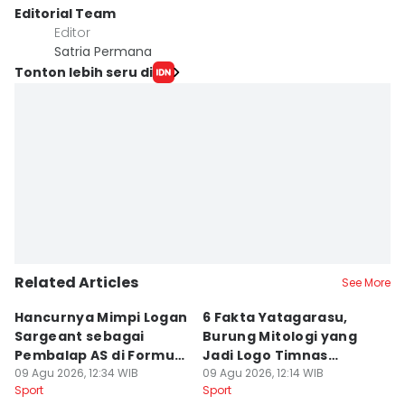
Editorial Team
Editor
Satria Permana
Tonton lebih seru di
Related Articles
See More
Hancurnya Mimpi Logan
6 Fakta Yatagarasu,
5 
Sargeant sebagai
Burung Mitologi yang
D
Pembalap AS di Formula
Jadi Logo Timnas
s
1
09 Agu 2026, 12:34 WIB
Jepang
09 Agu 2026, 12:14 WIB
P
09
Sport
Sport
Sp