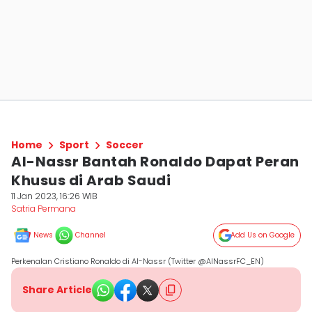
Home
Sport
Soccer
Al-Nassr Bantah Ronaldo Dapat Peran
Khusus di Arab Saudi
11 Jan 2023, 16:26 WIB
Satria Permana
News
Channel
Add Us on Google
Perkenalan Cristiano Ronaldo di Al-Nassr (Twitter @AlNassrFC_EN)
Share Article