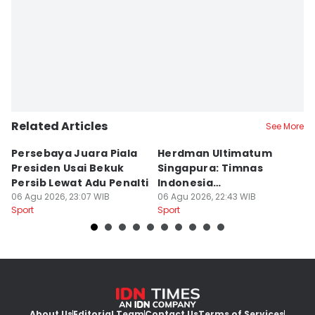
Related Articles
See More
Persebaya Juara Piala
Herdman Ultimatum
P
Presiden Usai Bekuk
Singapura: Timnas
Al
Persib Lewat Adu Penalti
Indonesia
P
06 Agu 2026, 23:07 WIB
Berpengalaman dan
06 Agu 2026, 22:43 WIB
06
Sport
Sport
Sp
Lapar
About Us
Editorial Team
Contact Us
Terms of Services