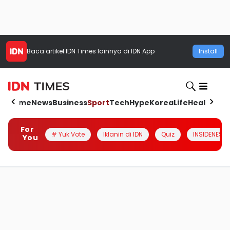
Baca artikel
IDN Times
lainnya di IDN App
Install
Home
News
Business
Sport
Tech
Hype
Korea
Life
Health
Aut
For
# Yuk Vote
Iklanin di IDN
Quiz
INSIDENESIA
You