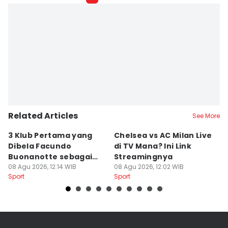
Related Articles
See More
3 Klub Pertama yang
Chelsea vs AC Milan Live
3
Dibela Facundo
di TV Mana? Ini Link
D
Buonanotte sebagai
Streamingnya
s
Pinjaman
08 Agu 2026, 12:14 WIB
08 Agu 2026, 12:02 WIB
M
08
Sport
Sport
Sp