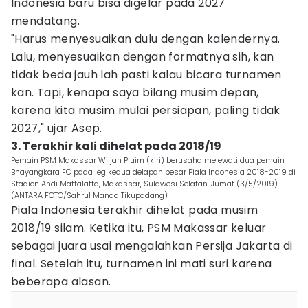
Indonesia baru bisa digelar pada 2027
mendatang.
"Harus menyesuaikan dulu dengan kalendernya.
Lalu, menyesuaikan dengan formatnya sih, kan
tidak beda jauh lah pasti kalau bicara turnamen
kan. Tapi, kenapa saya bilang musim depan,
karena kita musim mulai persiapan, paling tidak
2027," ujar Asep.
3. Terakhir kali dihelat pada 2018/19
Pemain PSM Makassar Wiljan Pluim (kiri) berusaha melewati dua pemain
Bhayangkara FC pada leg kedua delapan besar Piala Indonesia 2018-2019 di
Stadion Andi Mattalatta, Makassar, Sulawesi Selatan, Jumat (3/5/2019).
(ANTARA FOTO/Sahrul Manda Tikupadang)
Piala Indonesia terakhir dihelat pada musim
2018/19 silam. Ketika itu, PSM Makassar keluar
sebagai juara usai mengalahkan Persija Jakarta di
final. Setelah itu, turnamen ini mati suri karena
beberapa alasan.