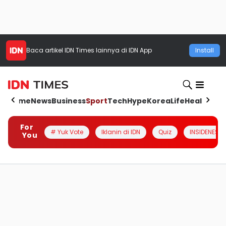
Baca artikel
IDN Times
lainnya di IDN App
Install
Home
News
Business
Sport
Tech
Hype
Korea
Life
Health
Aut
For
# Yuk Vote
Iklanin di IDN
Quiz
INSIDENESIA
You