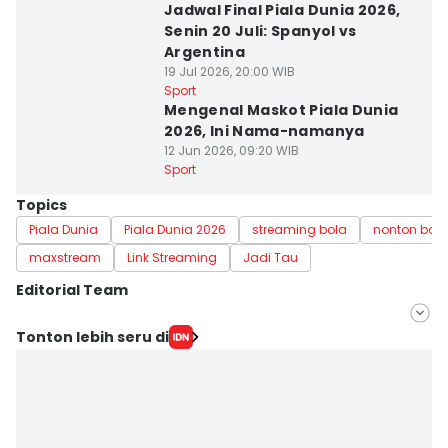
Jadwal Final Piala Dunia 2026,
Senin 20 Juli: Spanyol vs
Argentina
19 Jul 2026, 20:00 WIB
Sport
Mengenal Maskot Piala Dunia
2026, Ini Nama-namanya
12 Jun 2026, 09:20 WIB
Sport
Topics
Piala Dunia
Piala Dunia 2026
streaming bola
nonton bola
maxstream
Link Streaming
Jadi Tau
Editorial Team
Editor
Tonton lebih seru di
Lea Lyliana
Editor
Eddy Rusmanto