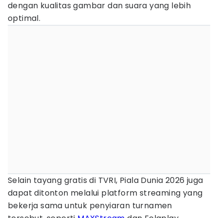
dengan kualitas gambar dan suara yang lebih
optimal.
Selain tayang gratis di TVRI, Piala Dunia 2026 juga
dapat ditonton melalui platform streaming yang
bekerja sama untuk penyiaran turnamen