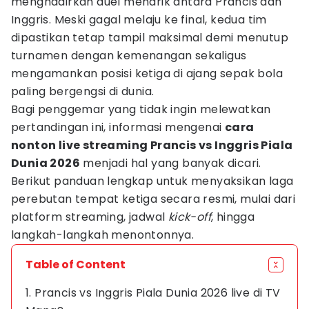
menghadirkan duel menarik antara Prancis dan
Inggris. Meski gagal melaju ke final, kedua tim
dipastikan tetap tampil maksimal demi menutup
turnamen dengan kemenangan sekaligus
mengamankan posisi ketiga di ajang sepak bola
paling bergengsi di dunia.
Bagi penggemar yang tidak ingin melewatkan
pertandingan ini, informasi mengenai
cara
nonton live streaming Prancis vs Inggris Piala
Dunia 2026
menjadi hal yang banyak dicari.
Berikut panduan lengkap untuk menyaksikan laga
perebutan tempat ketiga secara resmi, mulai dari
platform streaming, jadwal
kick-off
, hingga
langkah-langkah menontonnya.
Table of Content
1. Prancis vs Inggris Piala Dunia 2026 live di TV