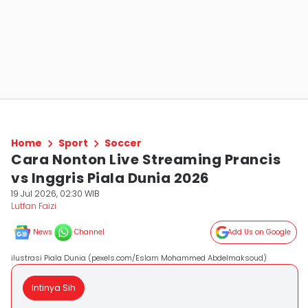
Home
Sport
Soccer
Cara Nonton Live Streaming Prancis
vs Inggris Piala Dunia 2026
19 Jul 2026, 02:30 WIB
Lutfan Faizi
News
Channel
Add Us on Google
ilustrasi Piala Dunia (pexels.com/Eslam Mohammed Abdelmaksoud)
Intinya Sih