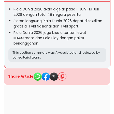
Piala Dunia 2026 akan digelar pada 11 Juni–19 Juli
2026 dengan total 48 negara peserta.
Siaran langsung Piala Dunia 2026 dapat disaksikan
gratis di TVRI Nasional dan TVRI Sport.
Piala Dunia 2026 juga bisa ditonton lewat
MAXStream dan Fola Play dengan paket
berlangganan.
This section summary was AI-assisted and reviewed by
our editorial team.
Share Article