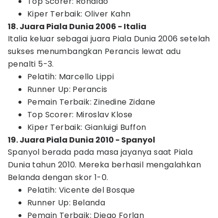
Top Scorer: Ronaldo
Kiper Terbaik: Oliver Kahn
18. Juara Piala Dunia 2006 - Italia
Italia keluar sebagai juara Piala Dunia 2006 setelah
sukses menumbangkan Perancis lewat adu
penalti 5-3.
Pelatih: Marcello Lippi
Runner Up: Perancis
Pemain Terbaik: Zinedine Zidane
Top Scorer: Miroslav Klose
Kiper Terbaik: Gianluigi Buffon
19. Juara Piala Dunia 2010 - Spanyol
Spanyol berada pada masa jayanya saat Piala
Dunia tahun 2010. Mereka berhasil mengalahkan
Belanda dengan skor 1-0.
Pelatih: Vicente del Bosque
Runner Up: Belanda
Pemain Terbaik: Diego Forlan