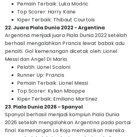
Pemain Terbaik: Luka Modric
Top Scorer: Harry Kane
Kiper Terbaik: Thibaut Courtois
22. Juara Piala Dunia 2022 - Argentina
Argentina menjadi juara Piala Dunia 2022 setelah
berhasil mengalahkan Prancis lewat babak adu
penalti. Gol kemenangan dicetak oleh: Lionel
Messi dan Angel Di Maria.
Pelatih: Lionel Scaloni
Runner Up: Prancis
Pemain Terbaik: Lionel Messi
Top Scorer: Kylian Mbappe
Kiper Terbaik: Emiliano Martinez
23. Piala Dunia 2026 - Spanyol
Spanyol berhasil menjadi kampiun Piala Dunia
2026 setelah mengalahkan Argentina pada partai
final. Kemenangan La Roja memastikan mereka