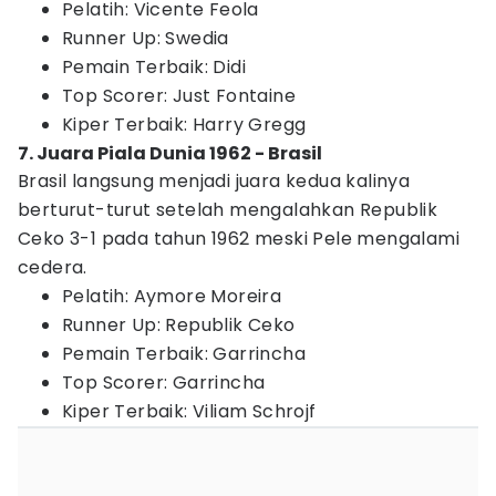
Pelatih: Vicente Feola
Runner Up: Swedia
Pemain Terbaik: Didi
Top Scorer: Just Fontaine
Kiper Terbaik: Harry Gregg
7. Juara Piala Dunia 1962 - Brasil
Brasil langsung menjadi juara kedua kalinya
berturut-turut setelah mengalahkan Republik
Ceko 3-1 pada tahun 1962 meski Pele mengalami
cedera.
Pelatih: Aymore Moreira
Runner Up: Republik Ceko
Pemain Terbaik: Garrincha
Top Scorer: Garrincha
Kiper Terbaik: Viliam Schrojf