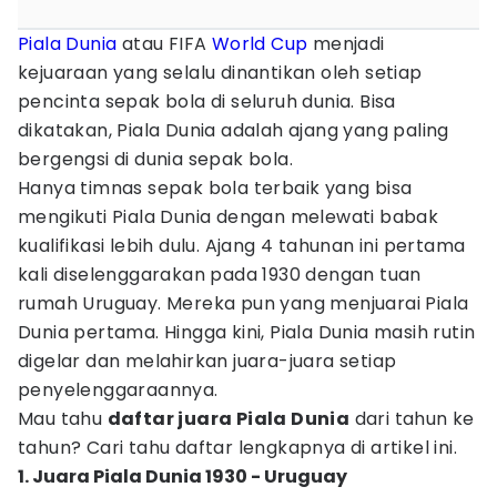
Piala Dunia
atau FIFA
World Cup
menjadi
kejuaraan yang selalu dinantikan oleh setiap
pencinta sepak bola di seluruh dunia. Bisa
dikatakan, Piala Dunia adalah ajang yang paling
bergengsi di dunia sepak bola.
Hanya timnas sepak bola terbaik yang bisa
mengikuti Piala Dunia dengan melewati babak
kualifikasi lebih dulu. Ajang 4 tahunan ini pertama
kali diselenggarakan pada 1930 dengan tuan
rumah Uruguay. Mereka pun yang menjuarai Piala
Dunia pertama. Hingga kini, Piala Dunia masih rutin
digelar dan melahirkan juara-juara setiap
penyelenggaraannya.
Mau tahu
daftar juara Piala Dunia
dari tahun ke
tahun? Cari tahu daftar lengkapnya di artikel ini.
1. Juara Piala Dunia 1930 - Uruguay