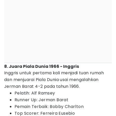
8. Juara Piala Dunia 1966 - Inggris
Inggris untuk pertama kali menjadi tuan rumah
dan menjuarai Piala Dunia usai mengalahkan
Jerman Barat 4-2 pada tahun 1966.
Pelatih: Alf Ramsey
Runner Up: Jerman Barat
Pemain Terbaik: Bobby Charlton
Top Scorer: Ferreira Eusebio