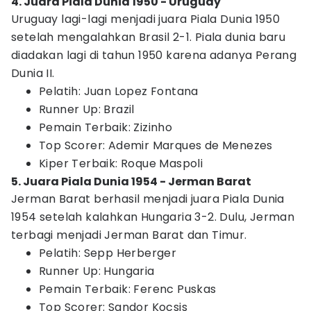
4. Juara Piala Dunia 1950 - Uruguay
Uruguay lagi-lagi menjadi juara Piala Dunia 1950
setelah mengalahkan Brasil 2-1. Piala dunia baru
diadakan lagi di tahun 1950 karena adanya Perang
Dunia II.
Pelatih: Juan Lopez Fontana
Runner Up: Brazil
Pemain Terbaik: Zizinho
Top Scorer: Ademir Marques de Menezes
Kiper Terbaik: Roque Maspoli
5. Juara Piala Dunia 1954 - Jerman Barat
Jerman Barat berhasil menjadi juara Piala Dunia
1954 setelah kalahkan Hungaria 3-2. Dulu, Jerman
terbagi menjadi Jerman Barat dan Timur.
Pelatih: Sepp Herberger
Runner Up: Hungaria
Pemain Terbaik: Ferenc Puskas
Top Scorer: Sandor Kocsis