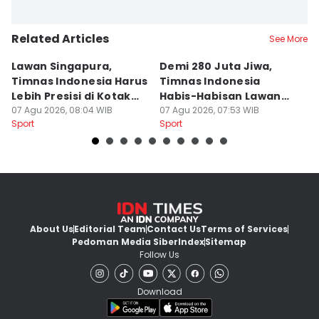
Yunisda Dwi Saputri
Related Articles
See More
Lawan Singapura,
Demi 280 Juta Jiwa,
3
Timnas Indonesia Harus
Timnas Indonesia
F
Lebih Presisi di Kotak
Habis-Habisan Lawan
d
Penalti
07 Agu 2026, 08:04 WIB
Singapura
07 Agu 2026, 07:53 WIB
S
07
Sport
Sport
Sp
About Us
Editorial Team
Contact Us
Terms of Services
Pedoman Media Siber
Index
Sitemap
Follow Us
Download