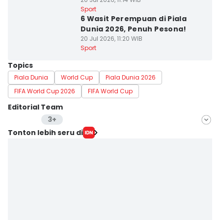
Sport
6 Wasit Perempuan di Piala
Dunia 2026, Penuh Pesona!
20 Jul 2026, 11:20 WIB
Sport
Topics
Piala Dunia
World Cup
Piala Dunia 2026
FIFA World Cup 2026
FIFA World Cup
Editorial Team
3+
Editor
Tonton lebih seru di
Lea Lyliana
Editor
Yogama Wisnu Oktyandito
Editor
Jumawan Syahrudin
Editor