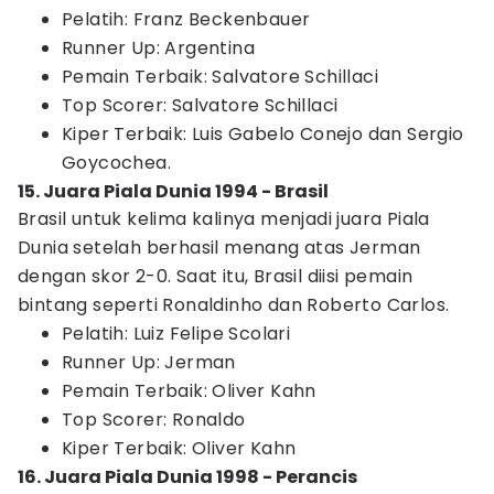
Pelatih: Franz Beckenbauer
Runner Up: Argentina
Pemain Terbaik: Salvatore Schillaci
Top Scorer: Salvatore Schillaci
Kiper Terbaik: Luis Gabelo Conejo dan Sergio
Goycochea.
15. Juara Piala Dunia 1994 - Brasil
Brasil untuk kelima kalinya menjadi juara Piala
Dunia setelah berhasil menang atas Jerman
dengan skor 2-0. Saat itu, Brasil diisi pemain
bintang seperti Ronaldinho dan Roberto Carlos.
Pelatih: Luiz Felipe Scolari
Runner Up: Jerman
Pemain Terbaik: Oliver Kahn
Top Scorer: Ronaldo
Kiper Terbaik: Oliver Kahn
16. Juara Piala Dunia 1998 - Perancis