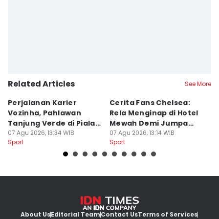
Related Articles
See More
Perjalanan Karier
Cerita Fans Chelsea:
D
Vozinha, Pahlawan
Rela Menginap di Hotel
P
Tanjung Verde di Piala
Mewah Demi Jumpa
2
Dunia 2026
07 Agu 2026, 13:34 WIB
Cole Palmer
07 Agu 2026, 13:14 WIB
P
07
Sport
Sport
Sp
About Us
Editorial Team
Contact Us
Terms of Services