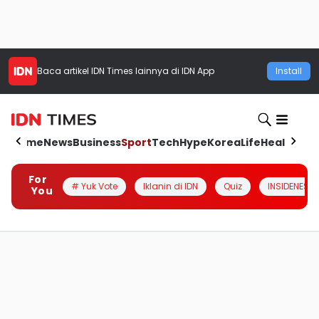
Baca artikel
IDN Times
lainnya di IDN App
Install
Home
News
Business
Sport
Tech
Hype
Korea
Life
Health
Aut
For
# Yuk Vote
Iklanin di IDN
Quiz
INSIDENESIA
You