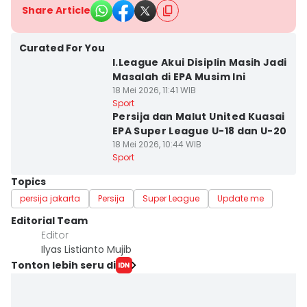
Share Article
Curated For You
I.League Akui Disiplin Masih Jadi
Masalah di EPA Musim Ini
18 Mei 2026, 11:41 WIB
Sport
Persija dan Malut United Kuasai
EPA Super League U-18 dan U-20
18 Mei 2026, 10:44 WIB
Sport
Topics
persija jakarta
Persija
Super League
Update me
Editorial Team
Editor
Ilyas Listianto Mujib
Tonton lebih seru di