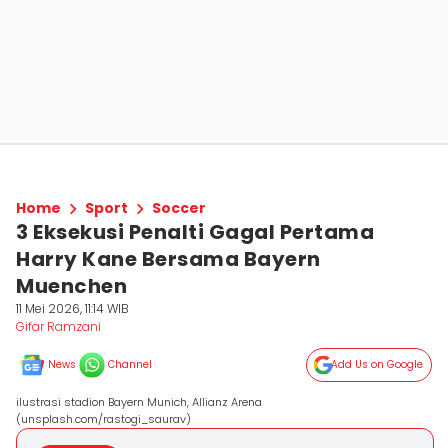
Home
Sport
Soccer
3 Eksekusi Penalti Gagal Pertama
Harry Kane Bersama Bayern
Muenchen
11 Mei 2026, 11:14 WIB
Gifar Ramzani
News
Channel
Add Us on Google
ilustrasi stadion Bayern Munich, Allianz Arena
(unsplash.com/rastogi_saurav)