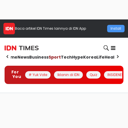
Baca artikel
IDN Times
lainnya di IDN App
Install
Home
News
Business
Sport
Tech
Hype
Korea
Life
Health
Aut
For
# Yuk Vote
Iklanin di IDN
Quiz
INSIDENESIA
You