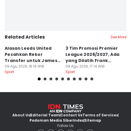
Related Articles
See More
Alasan Leeds United
3 Tim Promosi Premier
5
Pecahkan Rekor
League 2026/2027, Ada
G
Transfer untuk James
yang Dilatih Frank
B
Trafford
09 Agu 2026, 18:14 WIB
Lampard
09 Agu 2026, 17:14 WIB
A
09
Sport
Sport
Sp
About Us
Editorial Team
Contact Us
Terms of Services
Pedoman Media Siber
Index
Sitemap
Follow Us