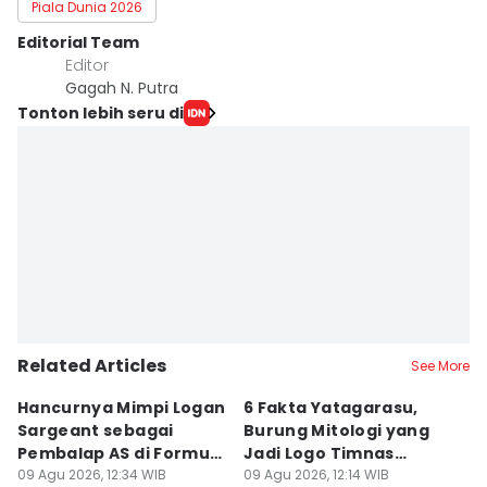
Piala Dunia 2026
Editorial Team
Editor
Gagah N. Putra
Tonton lebih seru di
Related Articles
See More
Hancurnya Mimpi Logan
6 Fakta Yatagarasu,
5 
Sargeant sebagai
Burung Mitologi yang
D
Pembalap AS di Formula
Jadi Logo Timnas
s
1
09 Agu 2026, 12:34 WIB
Jepang
09 Agu 2026, 12:14 WIB
P
09