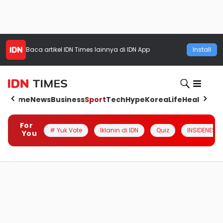
Baca artikel
IDN Times
lainnya di IDN App
Install
Home
News
Business
Sport
Tech
Hype
Korea
Life
Health
Aut
For
# Yuk Vote
Iklanin di IDN
Quiz
INSIDENESIA
You