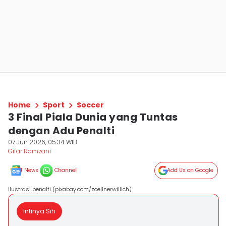
Home
Sport
Soccer
3 Final Piala Dunia yang Tuntas
dengan Adu Penalti
07 Jun 2026, 05:34 WIB
Gifar Ramzani
News
Channel
Add Us on Google
ilustrasi penalti (pixabay.com/zoellnerwillich)
Intinya Sih