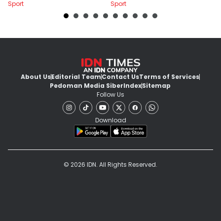
Sport
Sport
Sp
About Us
Editorial Team
Contact Us
Terms of Services
Pedoman Media Siber
Index
Sitemap
Follow Us
Download
© 2026 IDN. All Rights Reserved.