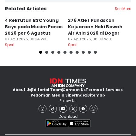
Related Articles
See More
4 Rekrutan BSC Young
276 Atlet Panaskan
7
Boys pada Musim Panas
Kejuaraan Hoki Bawah
P
2026 per 6 Agustus
Air Asia 2026 di Bogor
A
07 Agu 2026, 06:34 WIB
07 Agu 2026, 06:00 WIB
07
Sport
Sport
Sp
About Us
Editorial Team
Contact Us
Terms of Services
Pedoman Media Siber
Index
Sitemap
Follow Us
Download