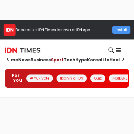
Baca artikel
IDN Times
lainnya di IDN App
Install
Home
News
Business
Sport
Tech
Hype
Korea
Life
Health
Aut
For
# Yuk Vote
Iklanin di IDN
Quiz
INSIDENESIA
You