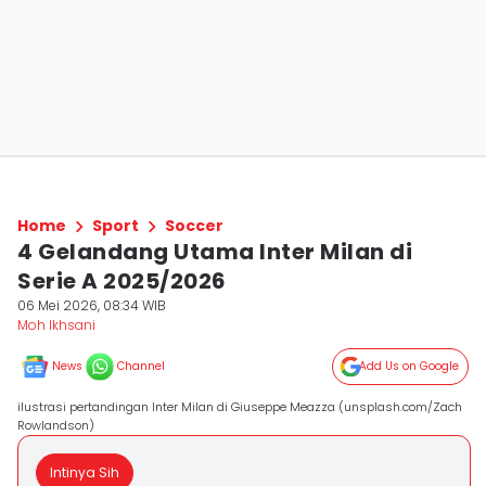
Home
Sport
Soccer
4 Gelandang Utama Inter Milan di
Serie A 2025/2026
06 Mei 2026, 08:34 WIB
Moh Ikhsani
News
Channel
Add Us on Google
ilustrasi pertandingan Inter Milan di Giuseppe Meazza (unsplash.com/Zach
Rowlandson)
Intinya Sih