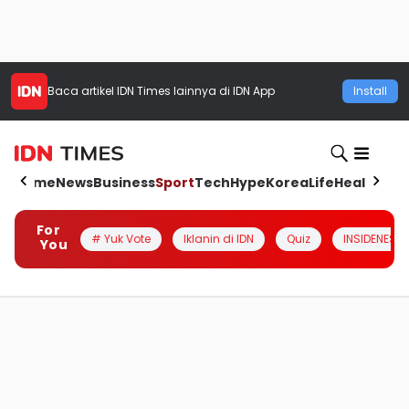
Baca artikel
IDN Times
lainnya di IDN App
Install
Home
News
Business
Sport
Tech
Hype
Korea
Life
Health
Aut
For
# Yuk Vote
Iklanin di IDN
Quiz
INSIDENESIA
You