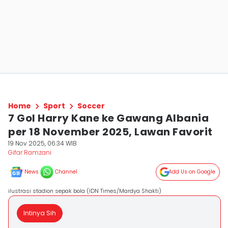
Home
Sport
Soccer
7 Gol Harry Kane ke Gawang Albania
per 18 November 2025, Lawan Favorit
19 Nov 2025, 06:34 WIB
Gifar Ramzani
News
Channel
Add Us on Google
ilustrasi stadion sepak bola (IDN Times/Mardya Shakti)
Intinya Sih