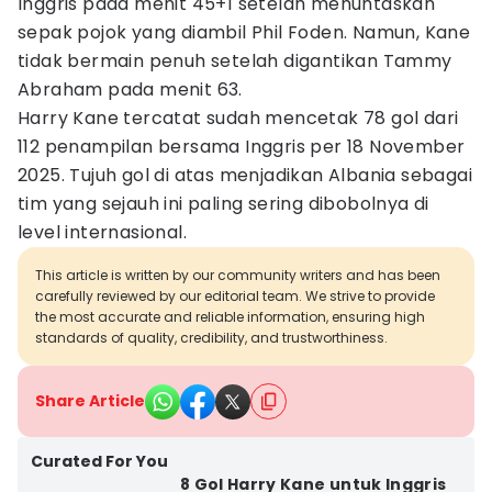
Inggris pada menit 45+1 setelah menuntaskan
sepak pojok yang diambil Phil Foden. Namun, Kane
tidak bermain penuh setelah digantikan Tammy
Abraham pada menit 63.
Harry Kane tercatat sudah mencetak 78 gol dari
112 penampilan bersama Inggris per 18 November
2025. Tujuh gol di atas menjadikan Albania sebagai
tim yang sejauh ini paling sering dibobolnya di
level internasional.
This article is written by our community writers and has been
carefully reviewed by our editorial team. We strive to provide
the most accurate and reliable information, ensuring high
standards of quality, credibility, and trustworthiness.
Share Article
Curated For You
8 Gol Harry Kane untuk Inggris