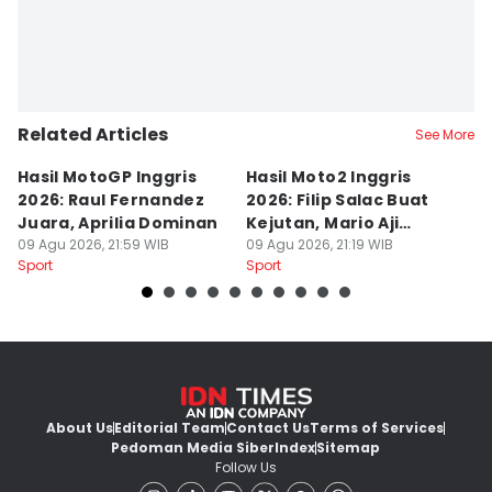
Related Articles
See More
Hasil MotoGP Inggris
Hasil Moto2 Inggris
K
2026: Raul Fernandez
2026: Filip Salac Buat
C
Juara, Aprilia Dominan
Kejutan, Mario Aji
P
09 Agu 2026, 21:59 WIB
Tercecer
09 Agu 2026, 21:19 WIB
N
09
Sport
Sport
Sp
About Us
Editorial Team
Contact Us
Terms of Services
Pedoman Media Siber
Index
Sitemap
Follow Us