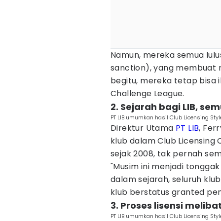
Namun, mereka semua lulus
sanction), yang membuat m
begitu, mereka tetap bisa 
Challenge League.
2. Sejarah bagi LIB, semu
PT LIB umumkan hasil Club Licensing Sty
Direktur Utama
PT LIB
, Fer
klub dalam Club Licensing C
sejak 2008, tak pernah semua
"Musim ini menjadi tongga
dalam sejarah, seluruh klub 
klub berstatus granted pen
3. Proses lisensi meli
PT LIB umumkan hasil Club Licensing Sty