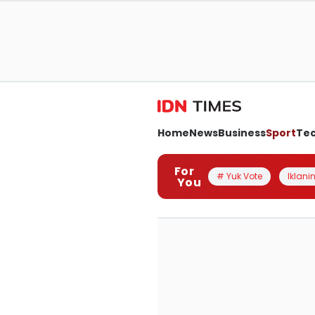
Home
News
Business
Sport
Te
For
# Yuk Vote
Iklanin
You