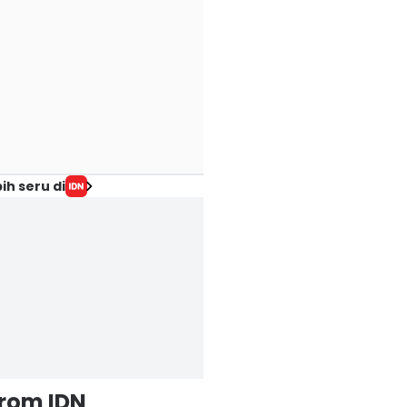
ih seru di
from IDN