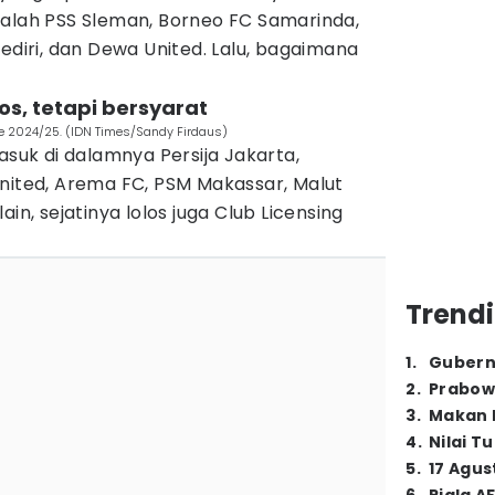
dalah PSS Sleman, Borneo FC Samarinda,
Kediri, dan Dewa United. Lalu, bagaimana
los, tetapi bersyarat
le 2024/25. (IDN Times/Sandy Firdaus)
asuk di dalamnya Persija Jakarta,
United, Arema FC, PSM Makassar, Malut
in, sejatinya lolos juga Club Licensing
Trendi
1
.
Gubern
2
.
Prabow
3
.
Makan B
4
.
Nilai T
5
.
17 Agus