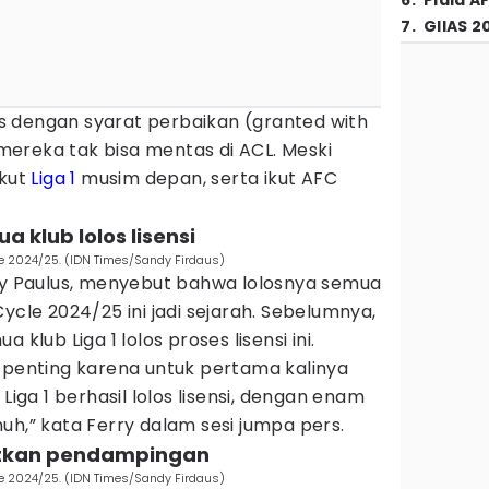
6
.
Piala A
7
.
GIIAS 2
 dengan syarat perbaikan (granted with
ereka tak bisa mentas di ACL. Meski
ikut
Liga 1
musim depan, serta ikut AFC
a klub lolos lisensi
le 2024/25. (IDN Times/Sandy Firdaus)
ry Paulus, menyebut bahwa lolosnya semua
ycle 2024/25 ini jadi sejarah. Sebelumnya,
 klub Liga 1 lolos proses lisensi ini.
k penting karena untuk pertama kalinya
Liga 1 berhasil lolos lisensi, dengan enam
uh,” kata Ferry dalam sesi jumpa pers.
batkan pendampingan
le 2024/25. (IDN Times/Sandy Firdaus)