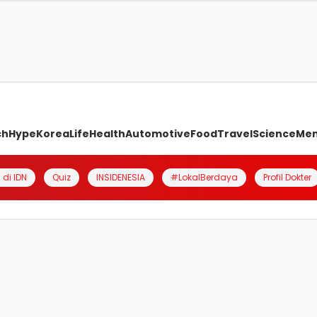
ch
Hype
Korea
Life
Health
Automotive
Food
Travel
Science
Me
 di IDN
Quiz
INSIDENESIA
#LokalBerdaya
Profil Dokter