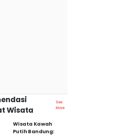
endasi
See
t Wisata
More
Wisata Kawah
Putih Bandung: