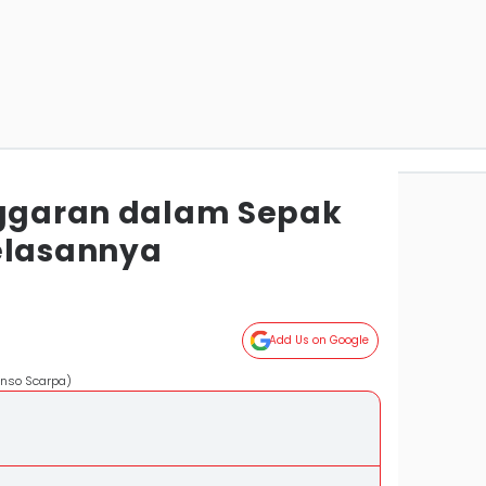
nggaran dalam Sepak
elasannya
Add Us on Google
onso Scarpa)