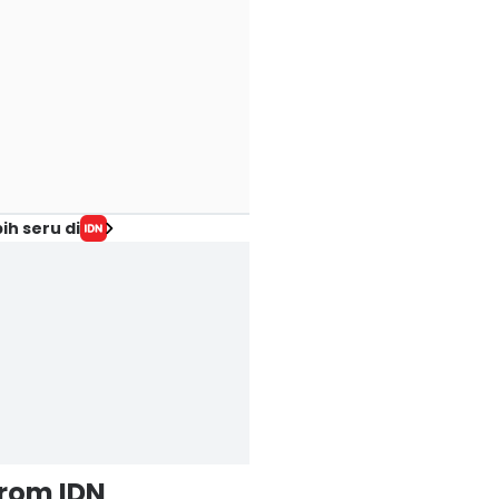
ih seru di
from IDN