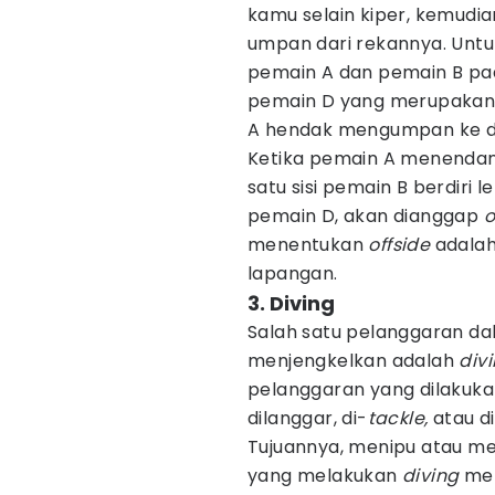
kamu selain kiper, kemudi
umpan dari rekannya. Untu
pemain A dan pemain B pad
pemain D yang merupakan
A hendak mengumpan ke d
Ketika pemain A menendang
satu sisi pemain B berdiri
pemain D, akan dianggap
o
menentukan
offside
adalah
lapangan.
3. Diving
Salah satu pelanggaran da
menjengkelkan adalah
div
pelanggaran yang dilakuka
dilanggar, di-
tackle,
atau di
Tujuannya, menipu atau me
yang melakukan
diving
me