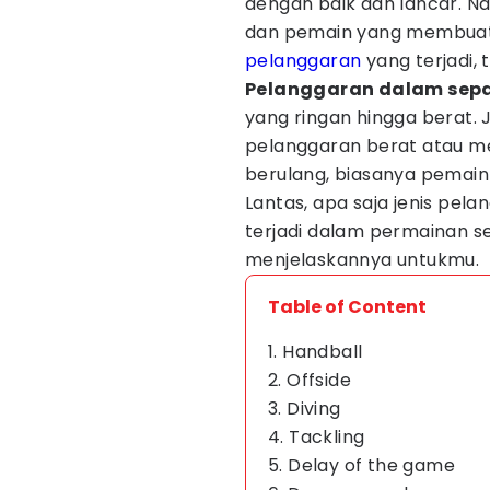
dengan baik dan lancar. N
dan pemain yang membuat
pelanggaran
yang terjadi,
Pelanggaran dalam sepa
yang ringan hingga berat.
pelanggaran berat atau m
berulang, biasanya pemai
Lantas, apa saja jenis pel
terjadi dalam permainan s
menjelaskannya untukmu.
Table of Content
1. Handball
2. Offside
3. Diving
4. Tackling
5. Delay of the game