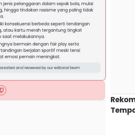
h jenis pelanggaran dalam sepak bola, mulai
ing, hingga tindakan rasisme yang paling tidak
a.
ki konsekuensi berbeda seperti tendangan
ng, atau kartu merah tergantung tingkat
n saat melakukannya.
ngnya bermain dengan fair play serta
andingan berjalan sportif meski tensi
t emosi pemain meningkat.
ssisted and reviewed by our editorial team.
Rekom
Tempa