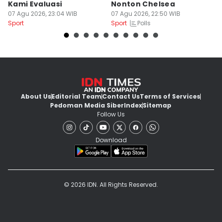
Kami Evaluasi
Nonton Chelsea
I
07 Agu 2026, 23:04 WIB
07 Agu 2026, 22:50 WIB
di
07
Polls
Sport
Sport
Sp
About Us
Editorial Team
Contact Us
Terms of Services
Pedoman Media Siber
Index
Sitemap
Follow Us
Download
© 2026 IDN. All Rights Reserved.