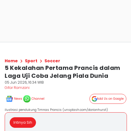
Home
Sport
Soccer
5 Kekalahan Pertama Prancis dalam
Laga Uji Coba Jelang Piala Dunia
05 Jun 2026, 16:34 WIB
Gifar Ramzani
News
Channel
Add Us on Google
ilustrasi pendukung Timnas Prancis (unsplash.com/dorianhurst)
Intinya Sih