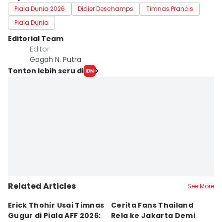
Piala Dunia 2026
Didier Deschamps
Timnas Prancis
Piala Dunia
Editorial Team
Editor
Gagah N. Putra
Tonton lebih seru di
Related Articles
See More
Erick Thohir Usai Timnas
Cerita Fans Thailand
B
Gugur di Piala AFF 2026:
Rela ke Jakarta Demi
N