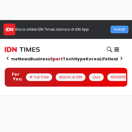
Baca artikel
IDN Times
lainnya di IDN App
Install
Home
News
Business
Sport
Tech
Hype
Korea
Life
Health
Aut
For
# Yuk Vote
Iklanin di IDN
Quiz
INSIDENESIA
You