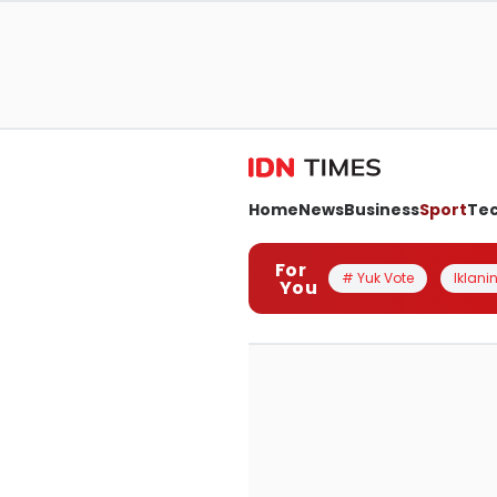
Home
News
Business
Sport
Te
For
# Yuk Vote
Iklanin
You