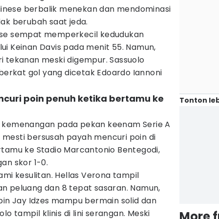
 Udinese berbalik menekan dan mendominasi
ak berubah saat jeda.
ese sempat memperkecil kedudukan
ui Keinan Davis pada menit 55. Namun,
i tekanan meski digempur. Sassuolo
rkat gol yang dicetak Edoardo Iannoni
curi poin penuh ketika bertamu ke
Tonton leb
r kemenangan pada pekan keenam Serie A
lo mesti bersusah payah mencuri poin di
rtamu ke Stadio Marcantonio Bentegodi,
an skor 1-0.
ami kesulitan. Hellas Verona tampil
n peluang dan 8 tepat sasaran. Namun,
mpin Jay Idzes mampu bermain solid dan
o tampil klinis di lini serangan. Meski
More 