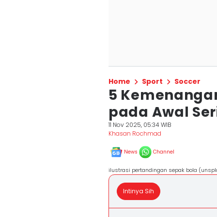
Home
Sport
Soccer
5 Kemenangan
pada Awal Ser
11 Nov 2025, 05:34 WIB
Khasan Rochmad
News
Channel
ilustrasi pertandingan sepak bola (uns
Intinya Sih