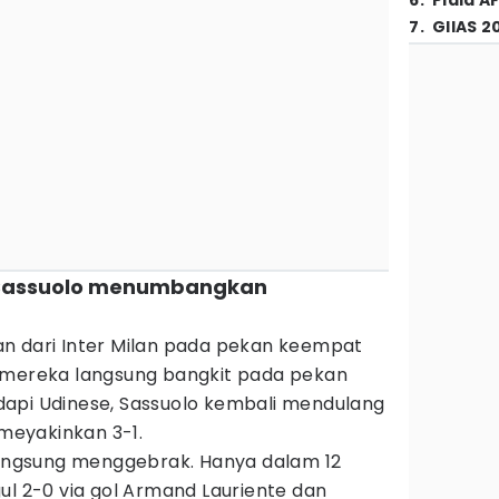
6
.
Piala A
7
.
GIIAS 2
, Sassuolo menumbangkan
n dari Inter Milan pada pekan keempat
 mereka langsung bangkit pada pekan
api Udinese, Sassuolo kembali mendulang
meyakinkan 3-1.
 langsung menggebrak. Hanya dalam 12
ul 2-0 via gol Armand Lauriente dan