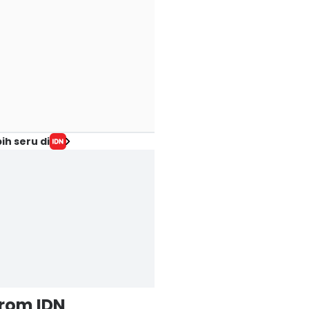
ih seru di
from IDN