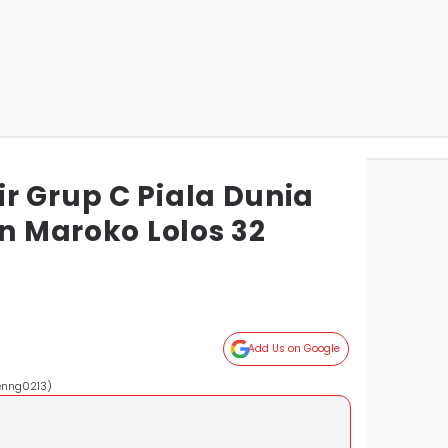
r Grup C Piala Dunia
an Maroko Lolos 32
Add Us on Google
renng0213)