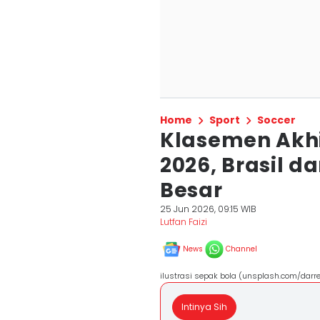
Home
Sport
Soccer
Klasemen Akhi
2026, Brasil d
Besar
25 Jun 2026, 09:15 WIB
Lutfan Faizi
News
Channel
ilustrasi sepak bola (unsplash.com/dar
Intinya Sih