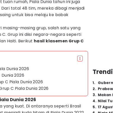
tuan rumah, Piala Dunia tahun ini juga
. Dari total 48 tim, mereka dibagi menjadi
rsaing untuk bisa melaju ke babak
ri masing-masing grup, salah satu yang
C. Grup ini diisi negara-negara seperti
dan Haiti. Berikut
hasil klasemen Grup C
iala Dunia 2026
Trendi
a Dunia 2026
up C Piala Dunia 2026
1
.
Gubern
Grup C Piala Dunia 2026
2
.
Prabow
3
.
Makan B
Piala Dunia 2026
4
.
Nilai T
a yang kuat. Di antaranya seperti Brasil
5
.
17 Agus
 menjadi kuda hitam di Piala Dunia 2022