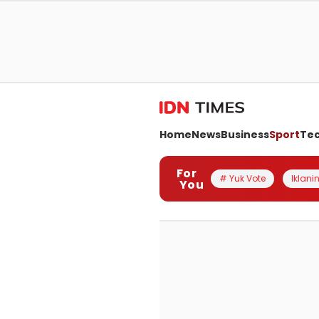
Home
News
Business
Sport
Te
For
# Yuk Vote
Iklanin
You