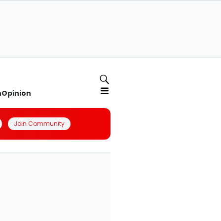
n
Opinion
Join Community