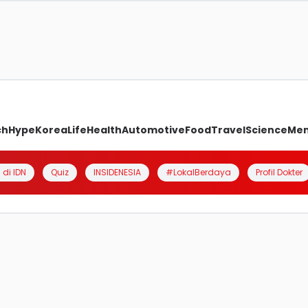
ch
Hype
Korea
Life
Health
Automotive
Food
Travel
Science
Me
 di IDN
Quiz
INSIDENESIA
#LokalBerdaya
Profil Dokter