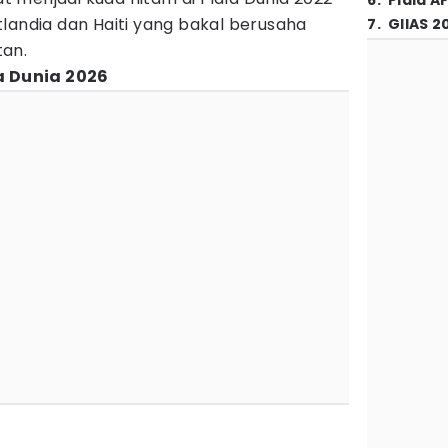
6
.
Piala A
kotlandia dan Haiti yang bakal berusaha
7
.
GIIAS 2
tan.
la Dunia 2026