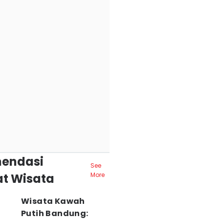
endasi
See
t Wisata
More
Wisata Kawah
Putih Bandung: