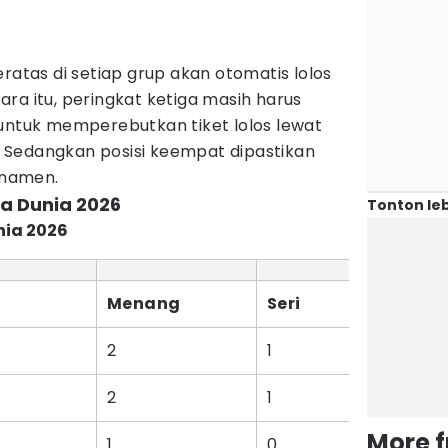
ratas di setiap grup akan otomatis lolos
ra itu, peringkat ketiga masih harus
 untuk memperebutkan tiket lolos lewat
k. Sedangkan posisi keempat dipastikan
urnamen.
la Dunia 2026
Tonton leb
nia 2026
Menang
Seri
K
2
1
0
2
1
0
More 
1
0
2