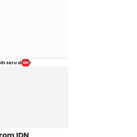
ih seru di
alah
Gol masuk
Kebobolan
7
1
6
3
from IDN
1
4