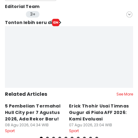
Editorial Team
3+
Editor
Tonton lebih seru di
Lea Lyliana
Editor
Lutfan Faizi
Editor
Eddy Rusmanto
Related Articles
See More
5 Pembelian Termahal
Erick Thohir Usai Timnas
C
Hull City per 7 Agustus
Gugur di Piala AFF 2026:
R
2026, Ada Rekor Baru!
Kami Evaluasi
N
08 Agu 2026, 04:34 WIB
07 Agu 2026, 23:04 WIB
07
Sport
Sport
Sp