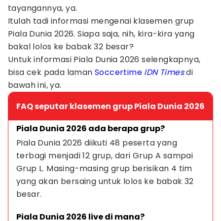
tayangannya, ya.
Itulah tadi informasi mengenai klasemen grup
Piala Dunia 2026. Siapa saja, nih, kira-kira yang
bakal lolos ke babak 32 besar?
Untuk informasi Piala Dunia 2026 selengkapnya,
bisa cek pada laman
Soccertime
IDN Times
di
bawah ini, ya.
FAQ seputar klasemen grup Piala Dunia 2026
Piala Dunia 2026 ada berapa grup?
Piala Dunia 2026 diikuti 48 peserta yang 
terbagi menjadi 12 grup, dari Grup A sampai 
Grup L. Masing-masing grup berisikan 4 tim 
yang akan bersaing untuk lolos ke babak 32 
besar.
Piala Dunia 2026 live di mana?