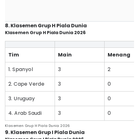
8. Klasemen Grup H Piala Dunia
Klasemen Grup H Piala Dunia 2026
Tim
Main
Menang
1. Spanyol
3
2
2. Cape Verde
3
0
3. Uruguay
3
0
4. Arab Saudi
3
0
Klasemen Grup H Piala Dunia 2026
9. Klasemen Grup I Piala Dunia