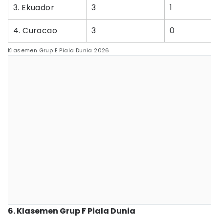
3. Ekuador
3
1
4. Curacao
3
0
Klasemen Grup E Piala Dunia 2026
6. Klasemen Grup F Piala Dunia