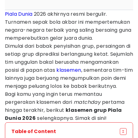
Piala Dunia
2026 akhirnya resmi bergulir.
Turnamen sepak bola akbar ini mempertemukan
negara-negara terbaik yang saling bersaing guna
memperebutkan gelar juara dunia.
Dimulai dari babak penyisihan grup, persaingan di
setiap grup diprediksi berlangsung ketat. Sejumlah
tim unggulan bakal berusaha mengamankan
posisi di papan atas
klasemen
, sementara tim-tim
lainnya juga berjuang mengumpulkan poin demi
menjaga peluang lolos ke babak berikutnya.
Bagi kamu yang ingin terus memantau
pergerakan klasemen dari
matchday
pertama
hingga terakhir, berikut
klasemen grup Piala
Dunia 2026
selengkapnya. Simak di sini!
Table of Content