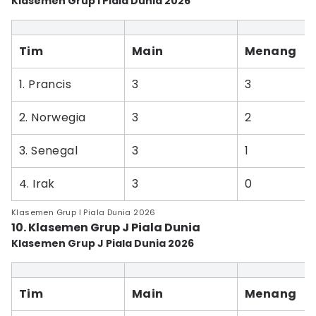
Klasemen Grup I Piala Dunia 2026
Tim
Main
Menang
1. Prancis
3
3
2. Norwegia
3
2
3. Senegal
3
1
4. Irak
3
0
Klasemen Grup I Piala Dunia 2026
10. Klasemen Grup J Piala Dunia
Klasemen Grup J Piala Dunia 2026
Tim
Main
Menang