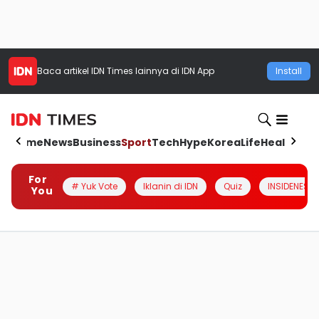
Baca artikel
IDN Times
lainnya di IDN App
Install
Home
News
Business
Sport
Tech
Hype
Korea
Life
Health
Aut
For
# Yuk Vote
Iklanin di IDN
Quiz
INSIDENESIA
You