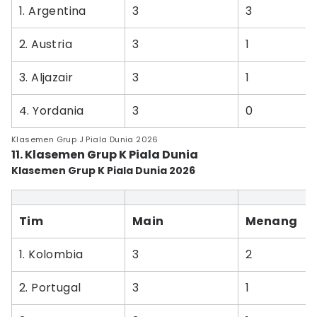
1. Argentina
3
3
2. Austria
3
1
3. Aljazair
3
1
4. Yordania
3
0
Klasemen Grup J Piala Dunia 2026
11. Klasemen Grup K Piala Dunia
Klasemen Grup K Piala Dunia 2026
Tim
Main
Menang
1. Kolombia
3
2
2. Portugal
3
1