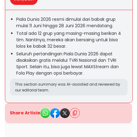
Piala Dunia 2026 resmi dimulai dari babak grup
mulai 11 Juni hingga 28 Juni 2026 mendatang.
Total ada 12 grup yang masing-masing berikan 4
tim. Nantinya, mereka akan bersaing untuk bisa
lolos ke babak 32 besar.
Seluruh pertandingan Piala Dunia 2026 dapat
disaksikan gratis melalui TVRI Nasional dan TVRI
Sport. Selain itu, bisa juga lewat MAXStream dan
Fola Play dengan opsi berbayar.
This section summary was AI-assisted and reviewed by
our editorial team.
Share Article