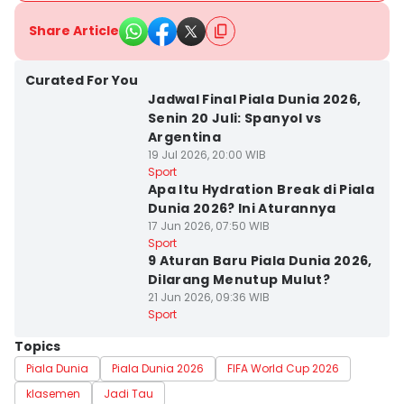
Share Article
Curated For You
Jadwal Final Piala Dunia 2026,
Senin 20 Juli: Spanyol vs
Argentina
19 Jul 2026, 20:00 WIB
Sport
Apa Itu Hydration Break di Piala
Dunia 2026? Ini Aturannya
17 Jun 2026, 07:50 WIB
Sport
9 Aturan Baru Piala Dunia 2026,
Dilarang Menutup Mulut?
21 Jun 2026, 09:36 WIB
Sport
Topics
Piala Dunia
Piala Dunia 2026
FIFA World Cup 2026
klasemen
Jadi Tau