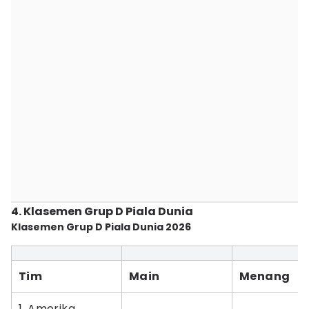
4. Klasemen Grup D Piala Dunia
Klasemen Grup D Piala Dunia 2026
Tim
Main
Menang
1. Amerika