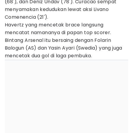
(68'), dan Deniz Undav (78'). Curacao sempat
menyamakan kedudukan lewat aksi Livano
Comenencia (21').
Havertz yang mencetak brace langsung
mencatat namananya di papan top scorer.
Bintang Arsenal itu bersaing dengan Folarin
Balogun (AS) dan Yasin Ayari (Swedia) yang juga
mencetak dua gol di laga pembuka.