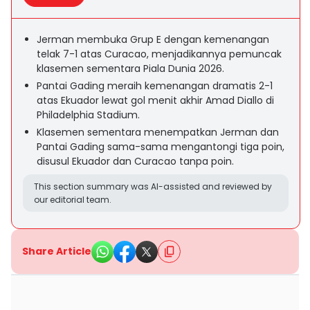
Jerman membuka Grup E dengan kemenangan
telak 7-1 atas Curacao, menjadikannya pemuncak
klasemen sementara Piala Dunia 2026.
Pantai Gading meraih kemenangan dramatis 2-1
atas Ekuador lewat gol menit akhir Amad Diallo di
Philadelphia Stadium.
Klasemen sementara menempatkan Jerman dan
Pantai Gading sama-sama mengantongi tiga poin,
disusul Ekuador dan Curacao tanpa poin.
This section summary was AI-assisted and reviewed by
our editorial team.
Share Article