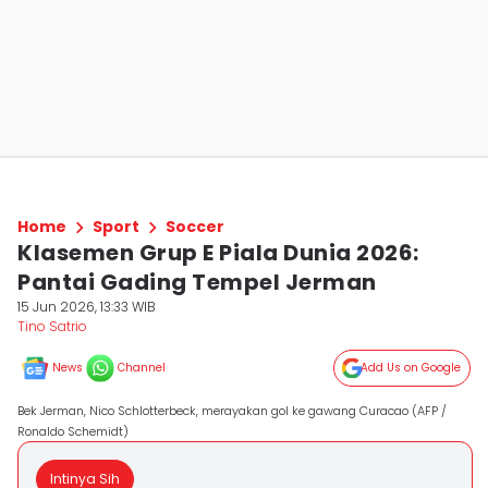
Home
Sport
Soccer
Klasemen Grup E Piala Dunia 2026:
Pantai Gading Tempel Jerman
15 Jun 2026, 13:33 WIB
Tino Satrio
News
Channel
Add Us on Google
Bek Jerman, Nico Schlotterbeck, merayakan gol ke gawang Curacao (AFP /
Ronaldo Schemidt)
Intinya Sih