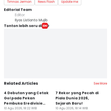
Timnas Jerman
News Flash
Update me
Editorial Team
Editor
Ilyas Listianto Mujib
Tonton lebih seru di
Related Articles
See More
4 Debutan yang Cetak
7 Rekor yang Pecah di
K
Gol pada Pekan
Piala Dunia 2026,
S
Pembuka Eredivisie
Sejarah Baru!
P
2026/2027
10 Agu 2026, 18:22 WIB
10 Agu 2026, 18:14 WIB
10