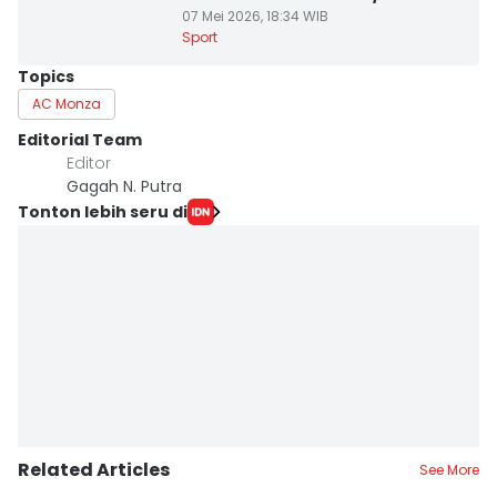
07 Mei 2026, 18:34 WIB
Sport
Topics
AC Monza
Editorial Team
Editor
Gagah N. Putra
Tonton lebih seru di
Related Articles
See More