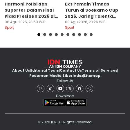
Harmoni Polisi dan
Eks Pemain Timnas
S
Suporter Dalam Final
Turun di Soekarno Cup
C
Piala Presiden 2026 di
2026, Jaring Talenta
D
Bogor
08 Agu 2026, 23:50 WIB
Muda
08 Agu 2026, 23:26 WIB
08
Sport
Sport
Sp
About Us
Editorial Team
Contact Us
Terms of Services
Pedoman Media Siber
Index
Sitemap
Follow Us
Download
© 2026 IDN. All Rights Reserved.