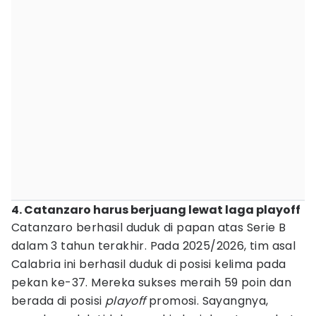
4. Catanzaro harus berjuang lewat laga playoff
Catanzaro berhasil duduk di papan atas Serie B
dalam 3 tahun terakhir. Pada 2025/2026, tim asal
Calabria ini berhasil duduk di posisi kelima pada
pekan ke-37. Mereka sukses meraih 59 poin dan
berada di posisi
playoff
promosi. Sayangnya,