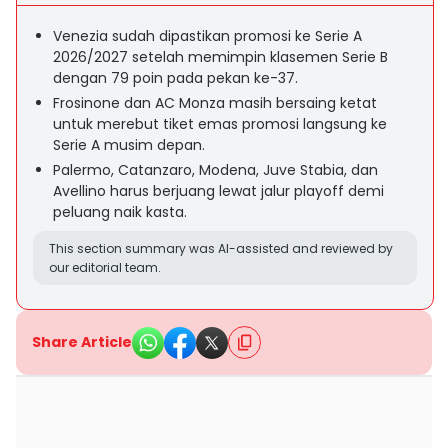
Venezia sudah dipastikan promosi ke Serie A
2026/2027 setelah memimpin klasemen Serie B
dengan 79 poin pada pekan ke-37.
Frosinone dan AC Monza masih bersaing ketat
untuk merebut tiket emas promosi langsung ke
Serie A musim depan.
Palermo, Catanzaro, Modena, Juve Stabia, dan
Avellino harus berjuang lewat jalur playoff demi
peluang naik kasta.
This section summary was AI-assisted and reviewed by
our editorial team.
Share Article