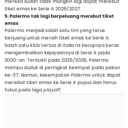
mereka sudah tidak mungkin lagi dapat merebut
tiket emas ke Serie A 2026/2027.
5. Palermo tak lagi berpeluang merebut tiket
emas
Palermo menjadi salah satu tim yang terus
berjuang untuk meraih tiket emas ke Serie A.
Salah satu klub tertua di Italia ini berupaya keras
mengembalikan kejayaannya di Serie A pada
2000-an. Terbukti pada 2025/2026, Palermo
mampu duduk di peringkat keempat pada pekan
ke-37. Namun, kesempatan Palermo untuk dapat
merebut tiket emas ke Serie A pupus dan harus
fokus pada laga
playoff
.