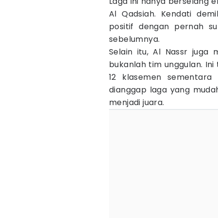
Laga ini hanya berselang 
Al Qadsiah. Kendati demi
positif dengan pernah s
sebelumnya.
Selain itu, Al Nassr jug
bukanlah tim unggulan. Ini
12 klasemen sementara S
dianggap laga yang muda
menjadi juara.