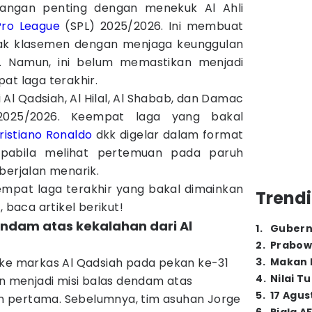
ngan penting dengan menekuk Al Ahli
Pro League
(SPL) 2025/2026. Ini membuat
ak klasemen dengan menjaga keunggulan
al. Namun, ini belum memastikan menjadi
at laga terakhir.
Al Qadsiah, Al Hilal, Al Shabab, dan Damac
025/2026. Keempat laga yang bakal
ristiano Ronaldo
dkk digelar dalam format
pabila melihat pertemuan pada paruh
berjalan menarik.
mpat laga terakhir yang bakal dimainkan
Trendi
, baca artikel berikut!
dendam atas kekalahan dari Al
1
.
Gubern
2
.
Prabow
 ke markas Al Qadsiah pada pekan ke-31
3
.
Makan B
4
.
Nilai T
an menjadi misi balas dendam atas
5
.
17 Agus
 pertama. Sebelumnya, tim asuhan Jorge