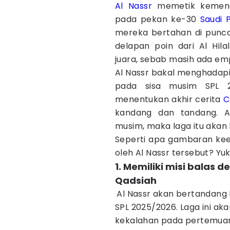
Al Nassr
memetik kemena
pada pekan ke-30
Saudi 
mereka bertahan di punc
delapan poin dari Al Hil
juara, sebab masih ada emp
Al Nassr bakal menghadapi 
pada sisa musim SPL 2
menentukan akhir cerita
C
kandang dan tandang. A
musim, maka laga itu akan 
Seperti apa gambaran kee
oleh Al Nassr tersebut? Yuk
1. Memiliki misi balas 
Qadsiah
Al Nassr akan bertandang
SPL 2025/2026. Laga ini ak
kekalahan pada pertemuan