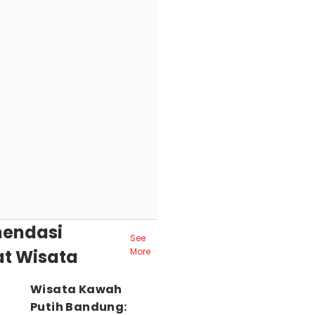
endasi
See
t Wisata
More
Wisata Kawah
Putih Bandung: