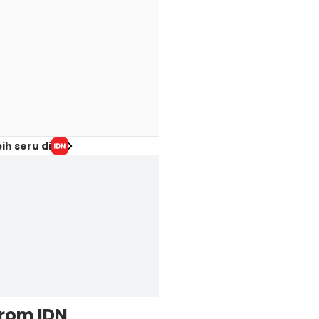
ih seru di
from IDN