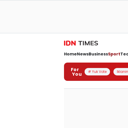
Home
News
Business
Sport
Te
For
# Yuk Vote
Iklanin
You