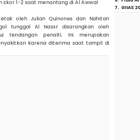
6
.
Piala A
 skor 1-2 saat menantang di Al Awwal
7
.
GIIAS 2
cetak oleh Julian Quinones dan Nahitan
gol tunggal Al Nassr disarangkan oleh
lui tendangan penalti. Ini merupakan
yakitkan karena diterima saat tampil di