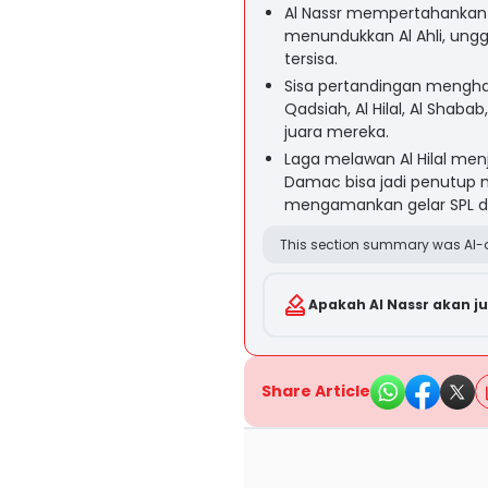
Al Nassr mempertahankan 
menundukkan Al Ahli, unggu
tersisa.
Sisa pertandingan mengha
Qadsiah, Al Hilal, Al Sha
juara mereka.
Laga melawan Al Hilal menj
Damac bisa jadi penutup m
mengamankan gelar SPL d
This section summary was AI-a
Apakah Al Nassr akan j
Share Article