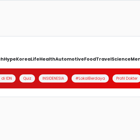
ch
Hype
Korea
Life
Health
Automotive
Food
Travel
Science
Me
 di IDN
Quiz
INSIDENESIA
#LokalBerdaya
Profil Dokter