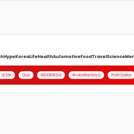
ch
Hype
Korea
Life
Health
Automotive
Food
Travel
Science
Me
 di IDN
Quiz
INSIDENESIA
#LokalBerdaya
Profil Dokter