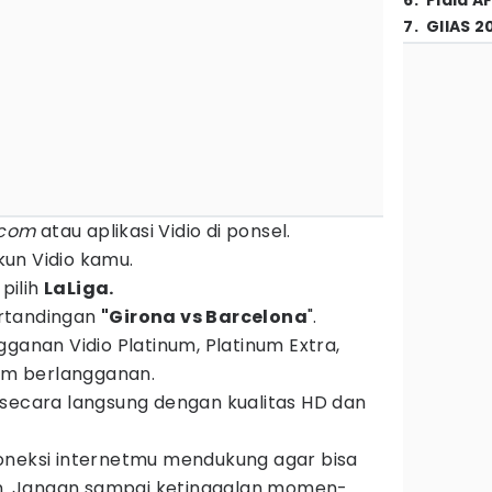
6
.
Piala A
7
.
GIIAS 2
.com
atau aplikasi Vidio di ponsel.
un Vidio kamu.
u pilih
LaLiga.
pertandingan
"Girona vs Barcelona
".
gganan Vidio Platinum, Platinum Extra,
lum berlangganan.
 secara langsung dengan kualitas HD dan
oneksi internetmu mendukung agar bisa
. Jangan sampai ketinggalan momen-