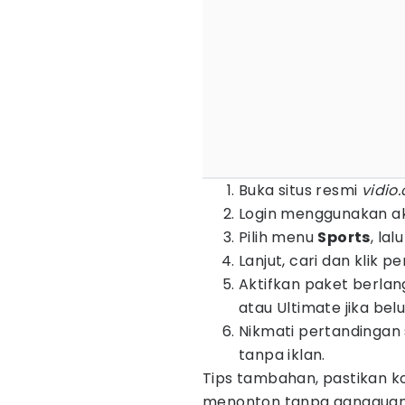
Buka situs resmi
vidio
Login menggunakan ak
Pilih menu
Sports
, lal
Lanjut, cari dan klik 
Aktifkan paket berlan
atau Ultimate jika be
Nikmati pertandingan
tanpa iklan.
Tips tambahan, pastikan k
menonton tanpa gangguan