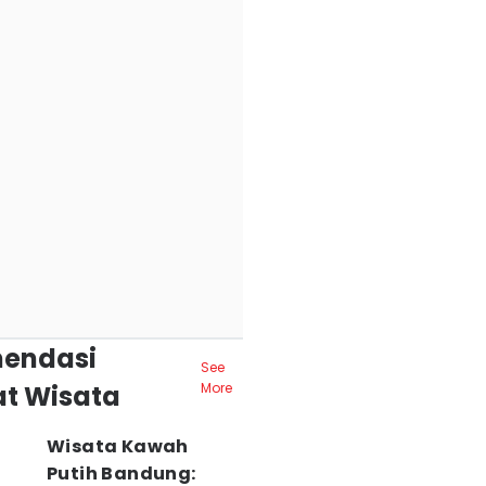
endasi
See
t Wisata
More
Wisata Kawah
Putih Bandung: