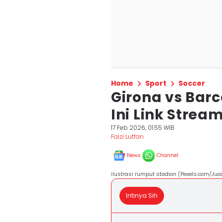
Home
Sport
Soccer
Girona vs Barc
Ini Link Strea
17 Feb 2026, 01:55 WIB
Faizi Lutfan
News
Channel
ilustrasi rumput stadion (Pexels.com/J
Intinya Sih