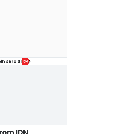
ih seru di
from IDN