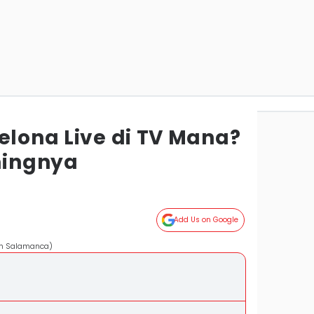
elona Live di TV Mana?
mingnya
Add Us on Google
uan Salamanca)