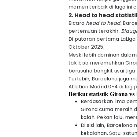
momen terbaik di laga ini 
2. Head to head statist
Bicara
head to head
, Barc
pertemuan terakhir,
Blaug
Di putaran pertama LaLiga
Oktober 2025.
Meski lebih dominan dala
tak bisa meremehkan Giro
berusaha bangkit usai tiga
Terlebih, Barcelona juga ma
Atletico Madrid 0-4 di leg
Berikut statistik Girona vs
Berdasarkan lima pert
Girona cuma meraih d
kalah. Pekan lalu, mer
Di sisi lain, Barcelo
kekalahan. Satu-satun