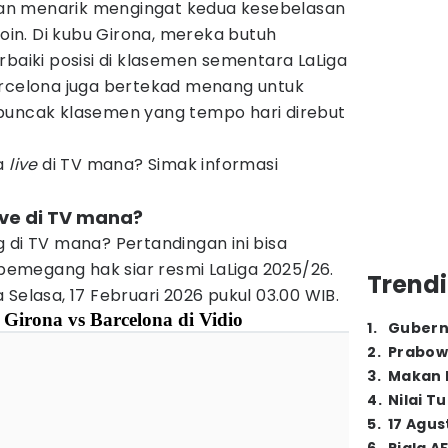
jalan menarik mengingat kedua kesebelasan
n. Di kubu Girona, mereka butuh
iki posisi di klasemen sementara LaLiga
arcelona juga bertekad menang untuk
puncak klasemen yang tempo hari direbut
na
live
di TV mana? Simak informasi
live di TV mana?
 di TV mana? Pertandingan ini bisa
i pemegang hak siar resmi LaLiga 2025/26.
Trendi
Selasa, 17 Februari 2026 pukul 03.00 WIB.
 Girona vs Barcelona di Vidio
1
.
Gubern
2
.
Prabow
3
.
Makan B
4
.
Nilai T
5
.
17 Agus