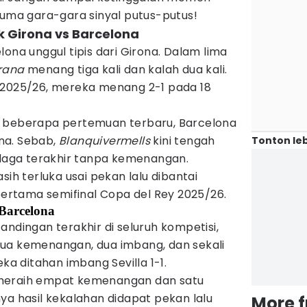
cuma gara-gara sinyal putus-putus!
ik Girona vs Barcelona
elona unggul tipis dari Girona. Dalam lima
rana
menang tiga kali dan kalah dua kali.
 2025/26, mereka menang 2-1 pada 18
m beberapa pertemuan terbaru, Barcelona
na. Sebab,
Blanquivermells
kini tengah
Tonton leb
 laga terakhir tanpa kemenangan.
sih terluka usai pekan lalu dibantai
 pertama semifinal Copa del Rey 2025/26.
 Barcelona
andingan terakhir di seluruh kompetisi,
ua kemenangan, dua imbang, dan sekali
eka ditahan imbang Sevilla 1-1.
na meraih empat kemenangan dan satu
ya hasil kekalahan didapat pekan lalu
More 