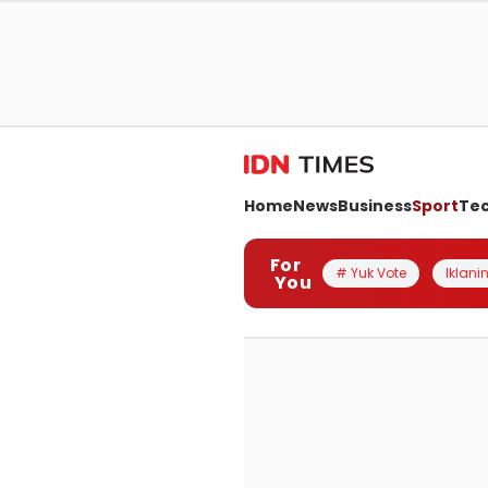
Home
News
Business
Sport
Te
For
# Yuk Vote
Iklanin
You