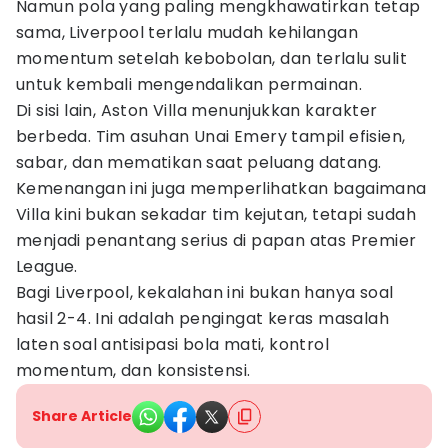
Namun pola yang paling mengkhawatirkan tetap
sama, Liverpool terlalu mudah kehilangan
momentum setelah kebobolan, dan terlalu sulit
untuk kembali mengendalikan permainan.
Di sisi lain, Aston Villa menunjukkan karakter
berbeda. Tim asuhan Unai Emery tampil efisien,
sabar, dan mematikan saat peluang datang.
Kemenangan ini juga memperlihatkan bagaimana
Villa kini bukan sekadar tim kejutan, tetapi sudah
menjadi penantang serius di papan atas Premier
League.
Bagi Liverpool, kekalahan ini bukan hanya soal
hasil 2-4. Ini adalah pengingat keras masalah
laten soal antisipasi bola mati, kontrol
momentum, dan konsistensi.
Share Article