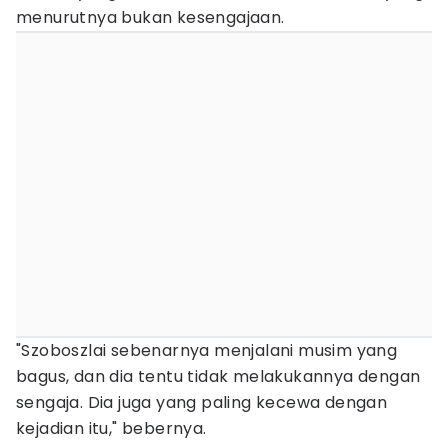
menurutnya bukan kesengajaan.
"Szoboszlai sebenarnya menjalani musim yang
bagus, dan dia tentu tidak melakukannya dengan
sengaja. Dia juga yang paling kecewa dengan
kejadian itu," bebernya.