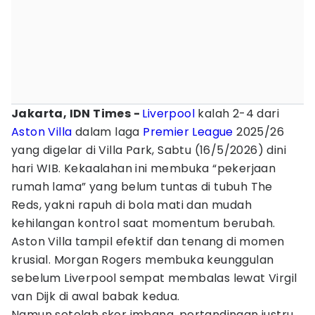
Jakarta, IDN Times -
Liverpool
kalah 2-4 dari
Aston Villa
dalam laga
Premier League
2025/26
yang digelar di Villa Park, Sabtu (16/5/2026) dini
hari WIB. Kekaalahan ini membuka “pekerjaan
rumah lama” yang belum tuntas di tubuh The
Reds, yakni rapuh di bola mati dan mudah
kehilangan kontrol saat momentum berubah.
Aston Villa tampil efektif dan tenang di momen
krusial. Morgan Rogers membuka keunggulan
sebelum Liverpool sempat membalas lewat Virgil
van Dijk di awal babak kedua.
Namun setelah skor imbang, pertandingan justru