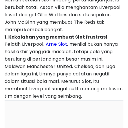
berubah total. Aston Villa menghantam Liverpool
lewat dua gol Ollie Watkins dan satu sepakan
John McGinn yang membuat The Reds tak
mampu kembali bangkit.
1. Kekalahan yang membuat Slot frustrasi
Pelatih Liverpool,
Arne Slot
, menilai bukan hanya
hasil akhir yang jadi masalah, tetapi pola yang
berulang di pertandingan besar musim ini.
Melawan Manchester United, Chelsea, dan juga
dalam laga ini, timnya punya catatan negatif
dalam situasi bola mati. Menurut Slot, itu
membuat Liverpool sangat sulit menang melawan
tim dengan level yang seimbang.